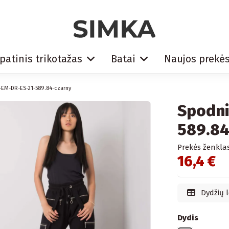
patinis trikotažas
Batai
Naujos prekė
EM-DR-ES-21-589.84-czarny
Spodni
589.84
Prekės ženklas
16,4 €
Dydžių l
Dydis