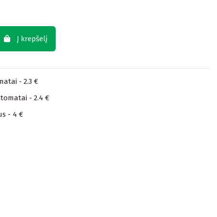
Į krepšelį
atai - 2.3 €
tomatai - 2.4 €
us - 4 €