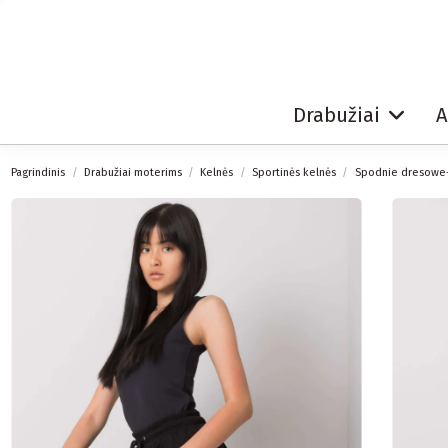
Drabužiai
A
Pagrindinis
Drabužiai moterims
Kelnės
Sportinės kelnės
Spodnie dresowe-