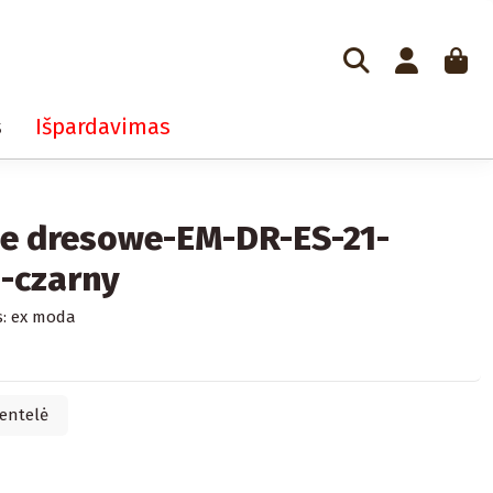
s
Išpardavimas
e dresowe-EM-DR-ES-21-
-czarny
:
ex moda
entelė