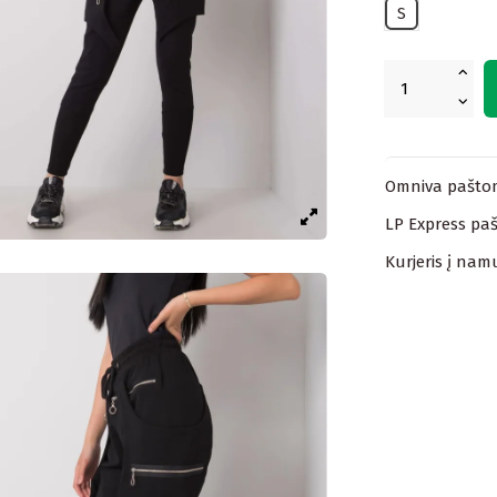
S
Omniva paštom
LP Express paš
Kurjeris į nam