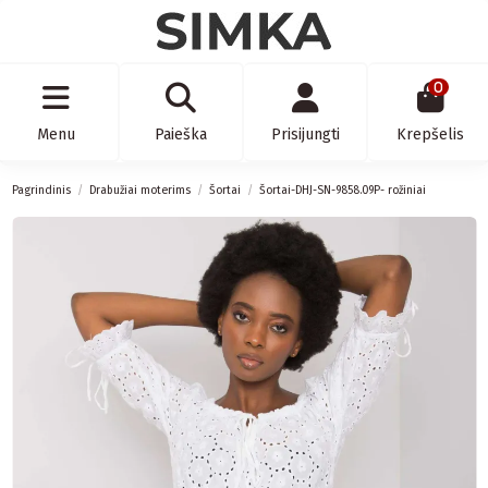
0
Menu
Paieška
Prisijungti
Krepšelis
Pagrindinis
Drabužiai moterims
Šortai
Šortai-DHJ-SN-9858.09P- rožiniai