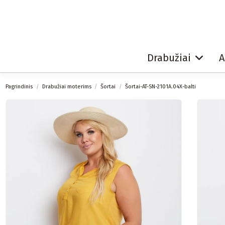
Drabužiai
A
Pagrindinis
Drabužiai moterims
Šortai
Šortai-AT-SN-2101A.04X-balti