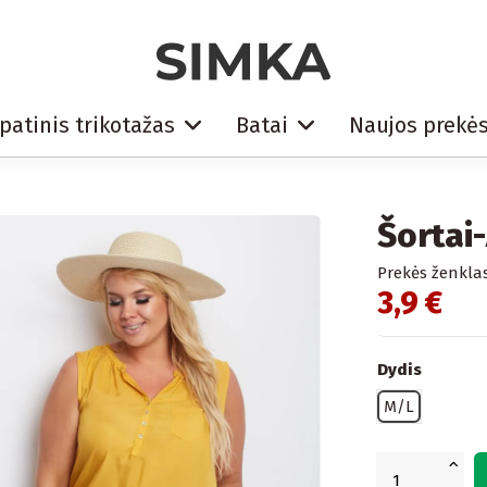
patinis trikotažas
Batai
Naujos prekė
Šortai
Prekės ženklas
3,9 €
Dydis
M/L