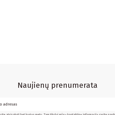
Naujienų prenumerata
ite atsisakyti bet kuriuo metu. Tam tikslui mūsų kontaktinę informaciją rasite pard