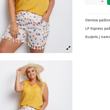
Omniva paštom
LP Express paš
Kurjeris į nam