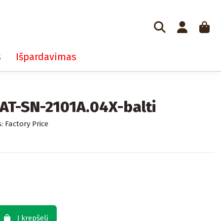
s
Išpardavimas
-AT-SN-2101A.04X-balti
:
Factory Price
Į krepšelį