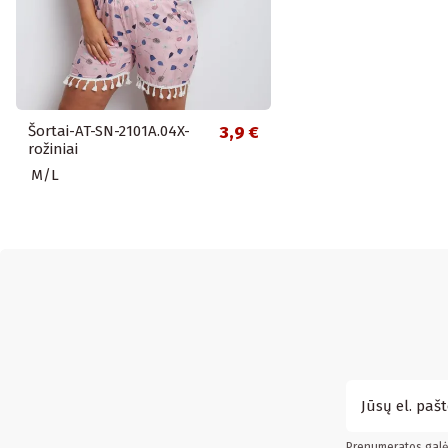
Šortai-AT-SN-2101A.04X-
3,9 €
rožiniai
M/L
Prenumeratos galės