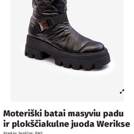
Moteriški batai masyviu padu
ir plokščiakulne juoda Werikse
Prekės ženklas:
PH2