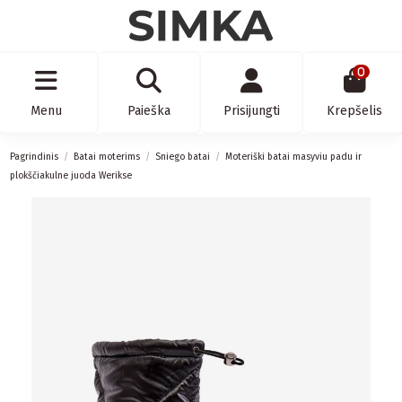
0
Menu
Paieška
Prisijungti
Krepšelis
Pagrindinis
Batai moterims
Sniego batai
Moteriški batai masyviu padu ir
plokščiakulne juoda Werikse