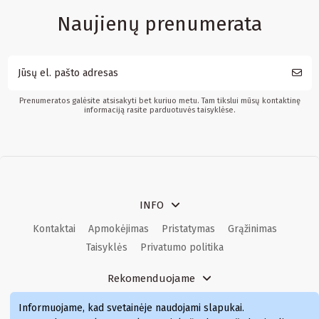
Naujienų prenumerata
Prenumeratos galėsite atsisakyti bet kuriuo metu. Tam tikslui mūsų kontaktinę
informaciją rasite parduotuvės taisyklėse.
INFO
Kontaktai
Apmokėjimas
Pristatymas
Grąžinimas
Taisyklės
Privatumo politika
Rekomenduojame
Kvepalai
Kvepalai moterims
Kvepalai vyrams
Informuojame, kad svetainėje naudojami slapukai
.