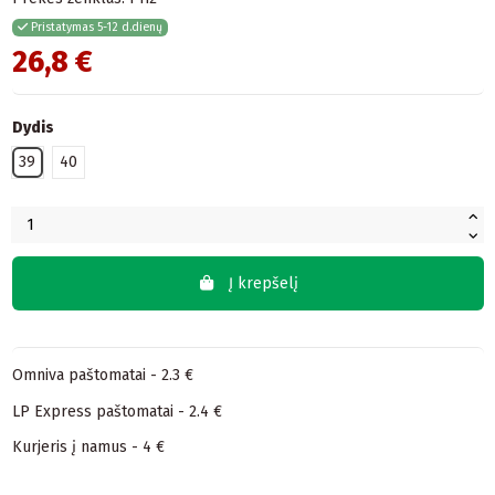
Pristatymas 5-12 d.dienų
26,8 €
Dydis
39
40
Į krepšelį
Omniva paštomatai - 2.3 €
LP Express paštomatai - 2.4 €
Kurjeris į namus - 4 €