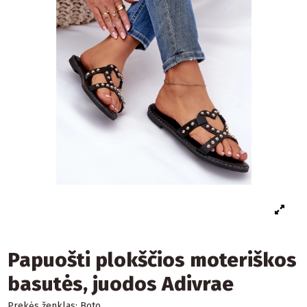
Papuošti plokščios moteriškos
basutės, juodos Adivrae
Prekės ženklas:
Boto