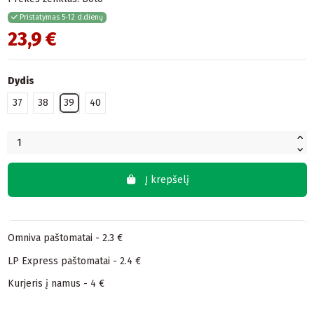
Pristatymas 5-12 d.dienų
23,9 €
Dydis
37
38
39
40
Į krepšelį
Omniva paštomatai - 2.3 €
LP Express paštomatai - 2.4 €
Kurjeris į namus - 4 €