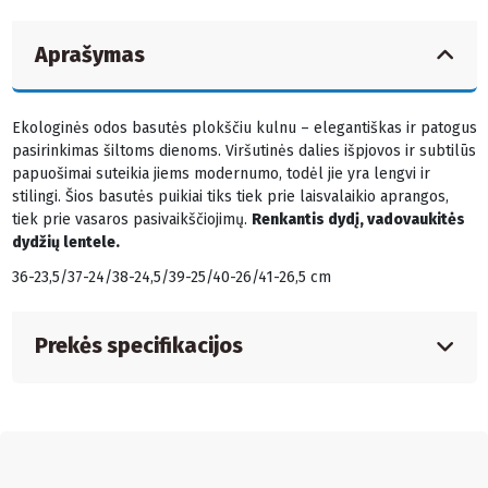
Aprašymas
Ekologinės odos basutės plokščiu kulnu – elegantiškas ir patogus
pasirinkimas šiltoms dienoms. Viršutinės dalies išpjovos ir subtilūs
papuošimai suteikia jiems modernumo, todėl jie yra lengvi ir
stilingi. Šios basutės puikiai tiks tiek prie laisvalaikio aprangos,
tiek prie vasaros pasivaikščiojimų.
Renkantis dydį, vadovaukitės
dydžių lentele.
36-23,5/37-24/38-24,5/39-25/40-26/41-26,5 cm
Prekės specifikacijos