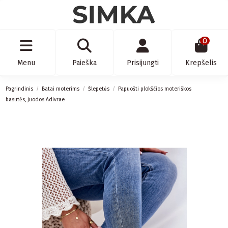
0
Menu
Paieška
Prisijungti
Krepšelis
Pagrindinis
Batai moterims
Šlepetės
Papuošti plokščios moteriškos
basutės, juodos Adivrae