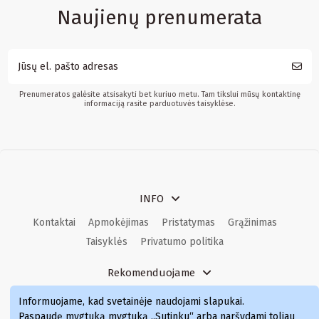
Naujienų prenumerata
Prenumeratos galėsite atsisakyti bet kuriuo metu. Tam tikslui mūsų kontaktinę
informaciją rasite parduotuvės taisyklėse.
INFO
Kontaktai
Apmokėjimas
Pristatymas
Grąžinimas
Taisyklės
Privatumo politika
Rekomenduojame
Kvepalai
Kvepalai moterims
Kvepalai vyrams
Informuojame, kad svetainėje naudojami slapukai
.
Kvepalai moterims
Kvepalai
Paspaudę mygtuką mygtuką „Sutinku“ arba naršydami toliau