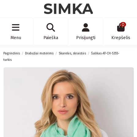
0
Menu
Paieška
Prisijungti
Krepšelis
Pagrindinis
Drabužiai moterims
Skarelės, skraistės
Šalikas-AT-CH-5355-
turkis