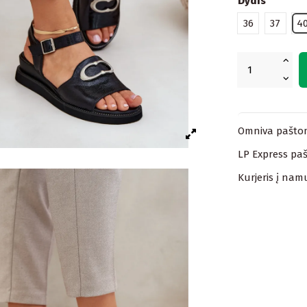
Dydis
36
37
4
Omniva paštom
LP Express paš
Kurjeris į nam