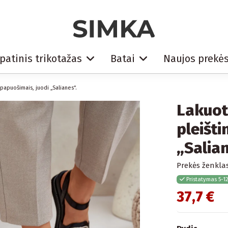
patinis trikotažas
Batai
Naujos prekė
 papuošimais, juodi „Salianes“.
Lakuot
pleišti
„Salian
Prekės ženklas
Pristatymas 5-1
37,7 €