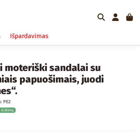
s
Išpardavimas
i moteriški sandalai su
niais papuošimais, juodi
es“.
:
PE2
2 d.dienų