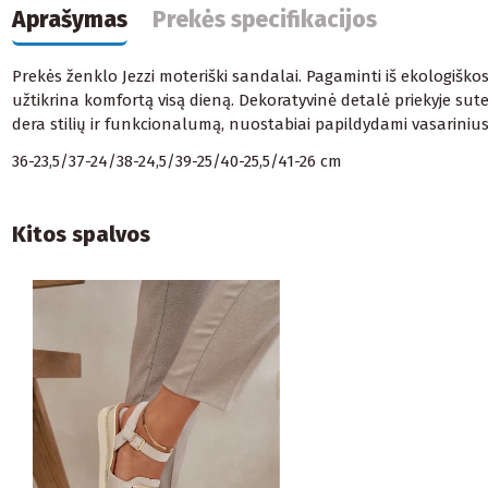
Aprašymas
Prekės specifikacijos
Prekės ženklo Jezzi moteriški sandalai. Pagaminti iš ekologiško
užtikrina komfortą visą dieną. Dekoratyvinė detalė priekyje sute
dera stilių ir funkcionalumą, nuostabiai papildydami vasarini
36-23,5/37-24/38-24,5/39-25/40-25,5/41-26 cm
Kitos spalvos