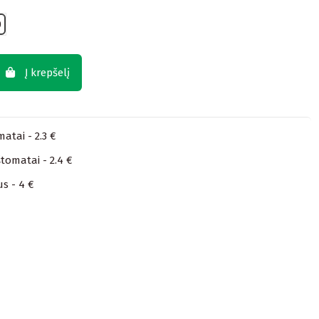
0
Į krepšelį
atai - 2.3 €
tomatai - 2.4 €
us - 4 €