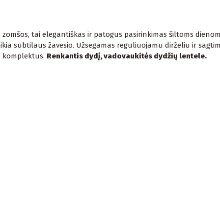
s zomšos, tai elegantiškas ir patogus pasirinkimas šiltoms dienom
ikia subtilaus žavesio. Užsegamas reguliuojamu dirželiu ir sagtimi,
us komplektus.
Renkantis dydį, vadovaukitės dydžių lentele.