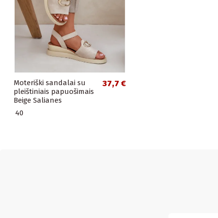
Moteriški sandalai su
37,7 €
pleištiniais papuošimais
Beige Salianes
40