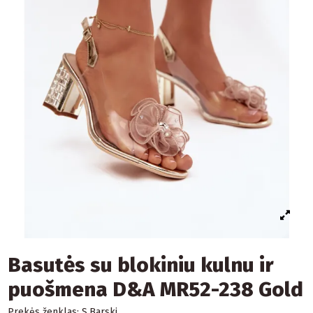
Basutės su blokiniu kulnu ir
puošmena D&A MR52-238 Gold
Prekės ženklas:
S.Barski