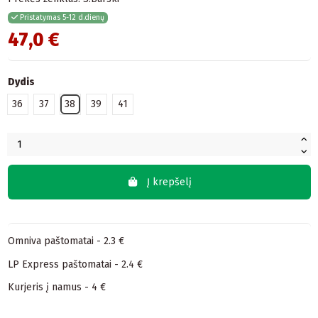
Pristatymas 5-12 d.dienų
47,0 €
Dydis
36
37
38
39
41
Į krepšelį
Omniva paštomatai - 2.3 €
LP Express paštomatai - 2.4 €
Kurjeris į namus - 4 €