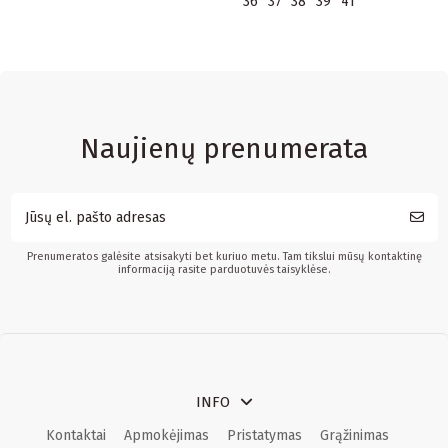
36
37
38
39
41
Naujienų prenumerata
Prenumeratos galėsite atsisakyti bet kuriuo metu. Tam tikslui mūsų kontaktinę
informaciją rasite parduotuvės taisyklėse.
INFO
Kontaktai
Apmokėjimas
Pristatymas
Grąžinimas