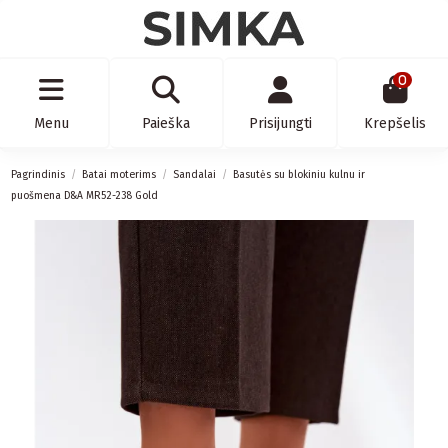
0
Menu
Paieška
Prisijungti
Krepšelis
Pagrindinis
Batai moterims
Sandalai
Basutės su blokiniu kulnu ir
puošmena D&A MR52-238 Gold