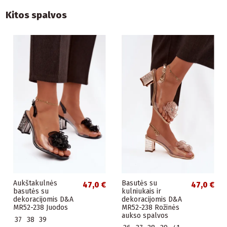
Kitos spalvos
Aukštakulnės
Basutės su
47,0 €
47,0 €
basutės su
kulniukais ir
dekoracijomis D&A
dekoracijomis D&A
MR52-238 Juodos
MR52-238 Rožinės
aukso spalvos
37
38
39