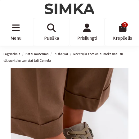
0
Menu
Paieška
Prisijungti
Krepšelis
Pagrindinis
Batai moterims
Pusbačiai
Moteriški zomšiniai mokasinai su
užtrauktuku tamsiai žali Cemela