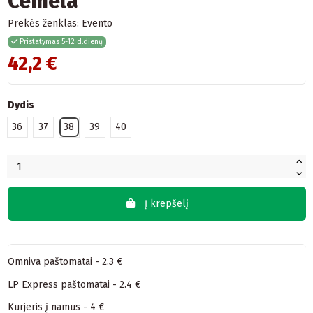
Cemela
Prekės ženklas:
Evento
Pristatymas 5-12 d.dienų
42,2 €
Dydis
36
37
38
39
40
Į krepšelį
Omniva paštomatai - 2.3 €
LP Express paštomatai - 2.4 €
Kurjeris į namus - 4 €