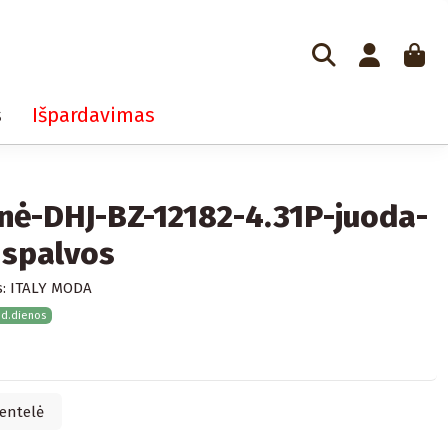
s
Išpardavimas
inė-DHJ-BZ-12182-4.31P-juoda-
 spalvos
:
ITALY MODA
 d.dienos
entelė