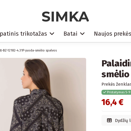
patinis trikotažas
Batai
Naujos prekė
HJ-BZ-12182-4.31P-juoda-smėlio spalvos
Palaid
smėlio
Prekės ženklas
Pristatymas 5-9
16,4 €
Dydžių l