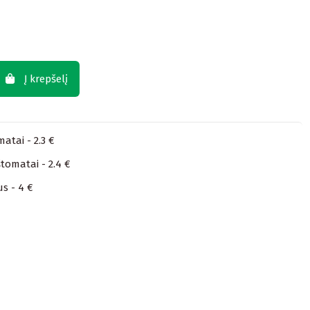
Į krepšelį
atai - 2.3 €
tomatai - 2.4 €
us - 4 €