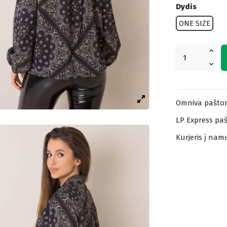
Dydis
ONE SIZE
Omniva paštom
LP Express paš
Kurjeris į nam