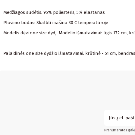
Medžiagos sudėtis: 95% poliesteris, 5% elastanas
Plovimo būdas: Skalbti mašina 30 C temperatūroje
Modelis dėvi one size dydį. Modelio išmatavimai: ūgis 172 cm, k
Palaidinės one size dydžio išmatavimai: krūtinė - 51 cm, bendras i
Prenumeratos galės