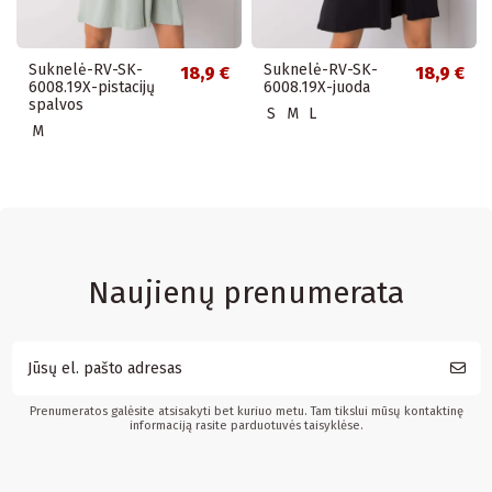
Suknelė-RV-SK-
Suknelė-RV-SK-
18,9 €
18,9 €
6008.19X-pistacijų
6008.19X-juoda
spalvos
S
M
L
M
Naujienų prenumerata
Prenumeratos galėsite atsisakyti bet kuriuo metu. Tam tikslui mūsų kontaktinę
informaciją rasite parduotuvės taisyklėse.