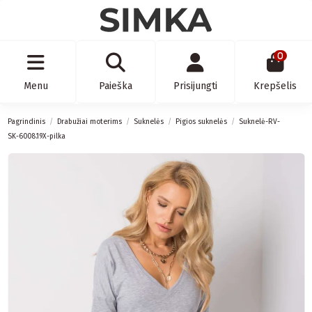
0
Menu
Paieška
Prisijungti
Krepšelis
Pagrindinis
Drabužiai moterims
Suknelės
Pigios suknelės
Suknelė-RV-
SK-6008.19X-pilka