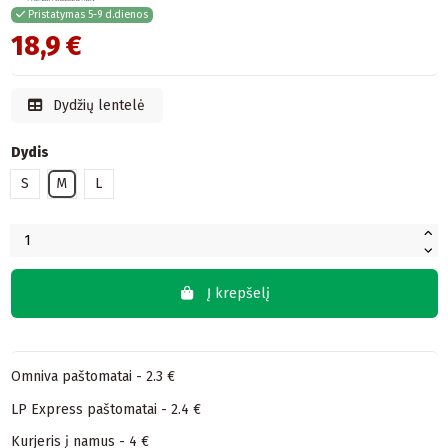
Pristatymas 5-9 d.dienos
18,9 €
Dydžių lentelė
Dydis
S
M
L
Į krepšelį
Omniva paštomatai - 2.3 €
LP Express paštomatai - 2.4 €
Kurjeris į namus - 4 €