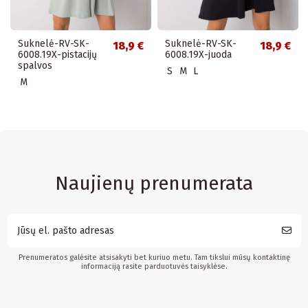
Suknelė-RV-SK-
Suknelė-RV-SK-
18,9 €
18,9 €
6008.19X-pistacijų
6008.19X-juoda
spalvos
S
M
L
M
Naujienų prenumerata
Prenumeratos galėsite atsisakyti bet kuriuo metu. Tam tikslui mūsų kontaktinę
informaciją rasite parduotuvės taisyklėse.