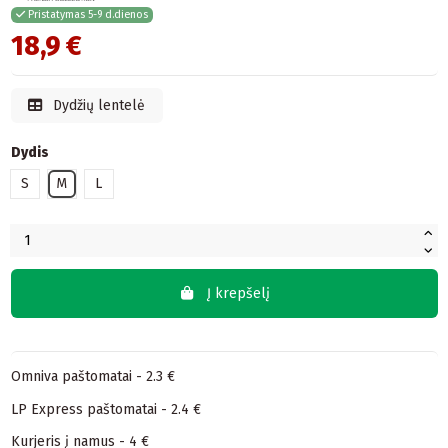
Pristatymas 5-9 d.dienos
18,9 €
Dydžių lentelė
Dydis
S
M
L
Į krepšelį
Omniva paštomatai - 2.3 €
LP Express paštomatai - 2.4 €
Kurjeris į namus - 4 €