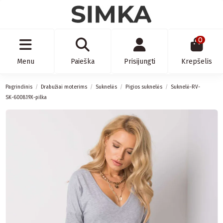
0
Menu
Paieška
Prisijungti
Krepšelis
Pagrindinis
Drabužiai moterims
Suknelės
Pigios suknelės
Suknelė-RV-
SK-6008.19X-pilka