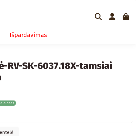
s
Išpardavimas
ė-RV-SK-6037.18X-tamsiai
a
 d.dienos
entelė