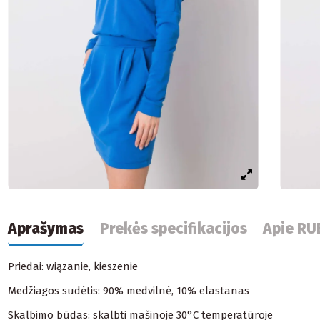
Aprašymas
Prekės specifikacijos
Apie RU
Priedai: wiązanie, kieszenie
Medžiagos sudėtis: 90% medvilnė, 10% elastanas
Skalbimo būdas: skalbti mašinoje 30°C temperatūroje