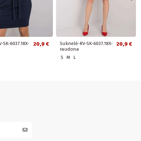
-SK-6037.18X-
20,9 €
Suknelė-RV-SK-6037.18X-
20,9 €
raudona
S
M
L