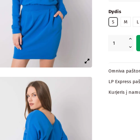
Dydis
S
M
L
Omniva paštom
LP Express paš
Kurjeris į nam