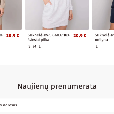
X-
20,9 €
Suknelė-RV-SK-6037.18X-
20,9 €
Suknelė-RV
šviesiai pilka
mėlyna
S
M
L
L
Naujienų prenumerata