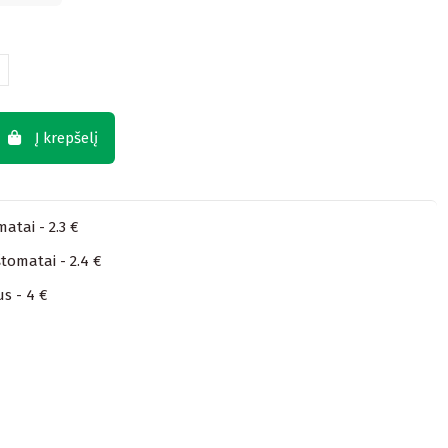
Į krepšelį
atai - 2.3 €
tomatai - 2.4 €
us - 4 €