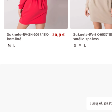
Suknelė-RV-SK-6037.18X-
20,9 €
Suknelė-RV-SK-6037.18
koralinė
smėlio spalvos
M
L
S
M
L