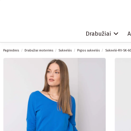
Drabužiai
A
Pagrindinis
Drabužiai moterims
Suknelės
Pigios suknelės
Suknelė-RV-SK-60