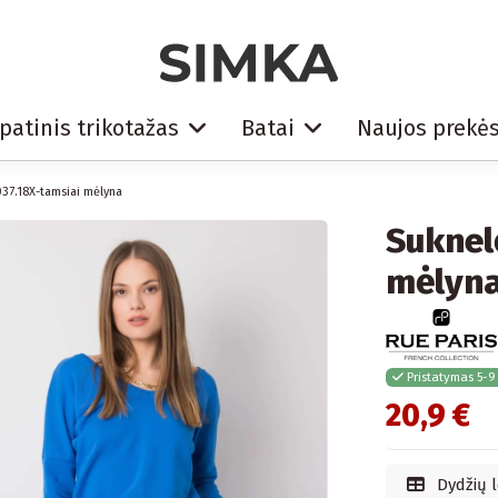
patinis trikotažas
Batai
Naujos prekė
37.18X-tamsiai mėlyna
Suknel
mėlyn
Pristatymas 5-9
20,9 €
Dydžių l