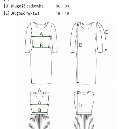
[D] Długość całkowita
90
91
[E] Długość rękawa
18
19