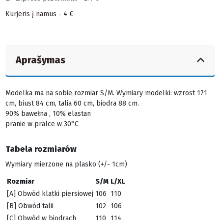
Kurjeris į namus - 4 €
Aprašymas
Modelka ma na sobie rozmiar S/M. Wymiary modelki: wzrost 171
cm, biust 84 cm, talia 60 cm, biodra 88 cm.
90% bawełna , 10% elastan
pranie w pralce w 30°C
Tabela rozmiarów
Wymiary mierzone na plasko (+/- 1cm)
Rozmiar
S/M
L/XL
[A] Obwód klatki piersiowej
106
110
[B] Obwód talii
102
106
[C] Obwód w biodrach
110
114