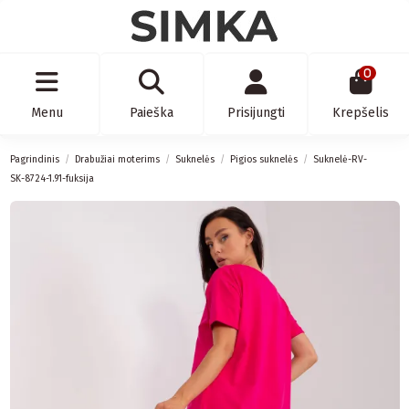
0
Menu
Paieška
Prisijungti
Krepšelis
Pagrindinis
Drabužiai moterims
Suknelės
Pigios suknelės
Suknelė-RV-
SK-8724-1.91-fuksija