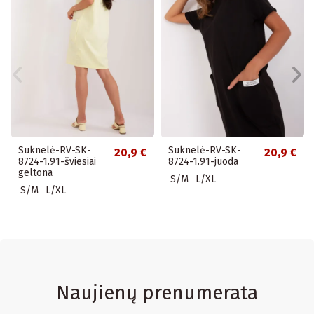
Suknelė-RV-SK-
Suknelė-RV-SK-
20,9 €
20,9 €
8724-1.91-šviesiai
8724-1.91-juoda
geltona
S/M
L/XL
S/M
L/XL
Naujienų prenumerata