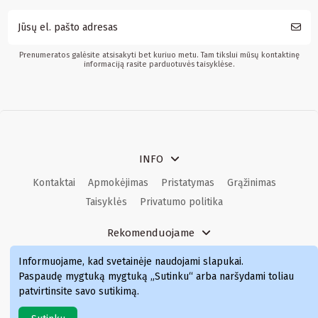
Prenumeratos galėsite atsisakyti bet kuriuo metu. Tam tikslui mūsų kontaktinę
informaciją rasite parduotuvės taisyklėse.
INFO
Kontaktai
Apmokėjimas
Pristatymas
Grąžinimas
Taisyklės
Privatumo politika
Rekomenduojame
Kvepalai
Kvepalai moterims
Kvepalai vyrams
Informuojame, kad svetainėje naudojami slapukai
.
Kvepalai moterims
Kvepalai
Paspaudę mygtuką mygtuką „Sutinku“ arba naršydami toliau
patvirtinsite savo sutikimą.