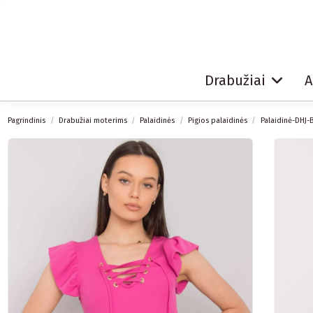
Drabužiai
A
Pagrindinis
Drabužiai moterims
Palaidinės
Pigios palaidinės
Palaidinė-DHJ-