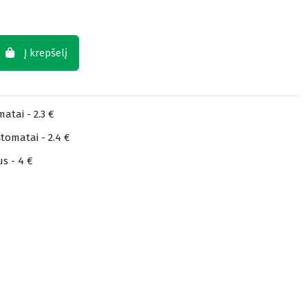
Į krepšelį
atai - 2.3 €
tomatai - 2.4 €
us - 4 €