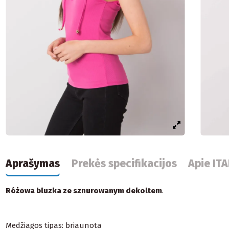
Aprašymas
Prekės specifikacijos
Apie IT
Różowa bluzka ze sznurowanym dekoltem
.
Medžiagos tipas: briaunota