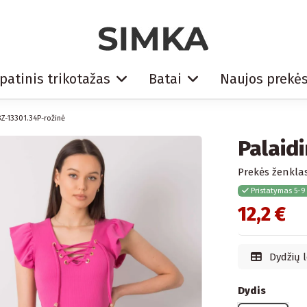
patinis trikotažas
Batai
Naujos prekė
BZ-13301.34P-rožinė
Palaid
Prekės ženklas
Pristatymas 5-9
12,2 €
Dydžių l
Dydis