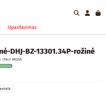
s
Išpardavimas
inė-DHJ-BZ-13301.34P-rožinė
:
ITALY MODA
 d.dienos
entelė