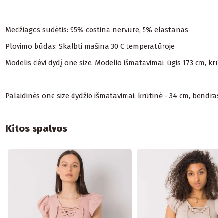
Medžiagos sudėtis: 95% costina nervure, 5% elastanas
Plovimo būdas: Skalbti mašina 30 C temperatūroje
Modelis dėvi dydį one size. Modelio išmatavimai: ūgis 173 cm, k
Palaidinės one size dydžio išmatavimai: krūtinė - 34 cm, bendras 
Kitos spalvos