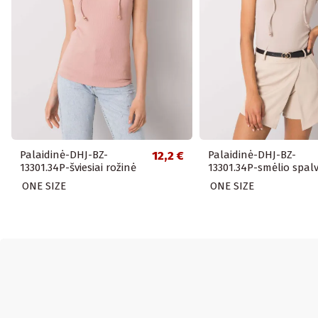
Palaidinė-DHJ-BZ-
12,2 €
Palaidinė-DHJ-BZ-
13301.34P-šviesiai rožinė
13301.34P-smėlio spal
ONE SIZE
ONE SIZE