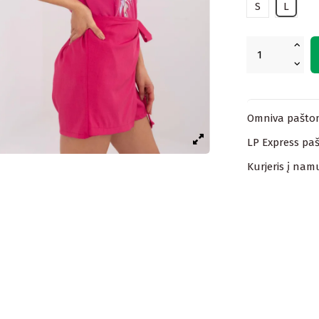
S
L
Omniva paštom
LP Express paš
Kurjeris į nam