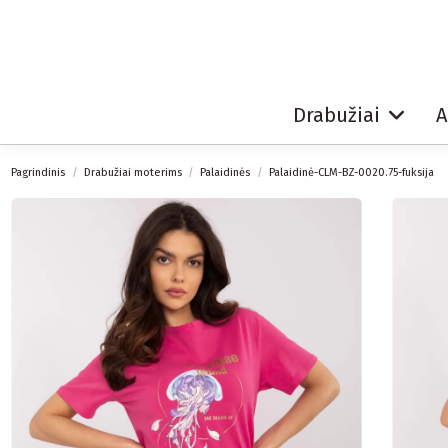
Drabužiai
A
Pagrindinis
Drabužiai moterims
Palaidinės
Palaidinė-CLM-BZ-0020.75-fuksija