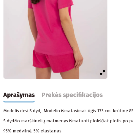
Aprašymas
Prekės specifikacijos
Modelis dėvi S dydį. Modelio išmatavimai: ūgis 173 cm, krūtinė 
S dydžio marškinėlių matmenys išmatuoti plokščiai: plotis po paža
95% medvilnė, 5% elastanas