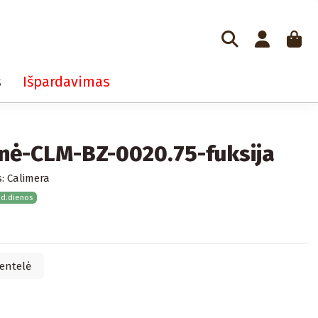
s
Išpardavimas
inė-CLM-BZ-0020.75-fuksija
:
Calimera
 d.dienos
entelė