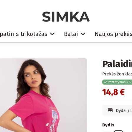
patinis trikotažas
Batai
Naujos prekė
Palaid
Prekės ženklas
Pristatymas 5-9
14,8 €
Dydžių l
Dydis