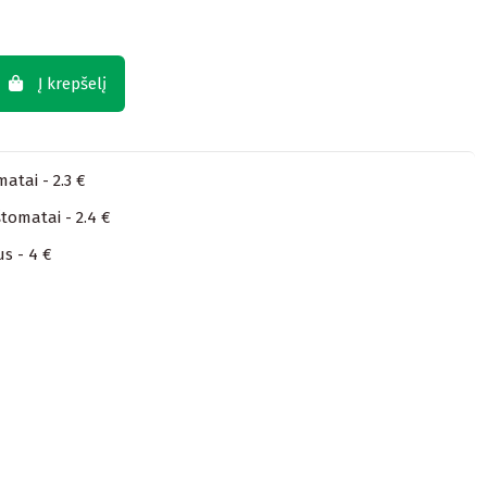
Į krepšelį
atai - 2.3 €
tomatai - 2.4 €
us - 4 €