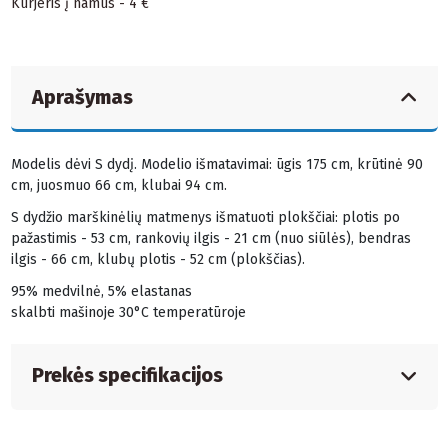
Kurjeris į namus - 4 €
Aprašymas
Modelis dėvi S dydį. Modelio išmatavimai: ūgis 175 cm, krūtinė 90
cm, juosmuo 66 cm, klubai 94 cm.
S dydžio marškinėlių matmenys išmatuoti plokščiai: plotis po
pažastimis - 53 cm, rankovių ilgis - 21 cm (nuo siūlės), bendras
ilgis - 66 cm, klubų plotis - 52 cm (plokščias).
95% medvilnė, 5% elastanas
skalbti mašinoje 30°C temperatūroje
Prekės specifikacijos