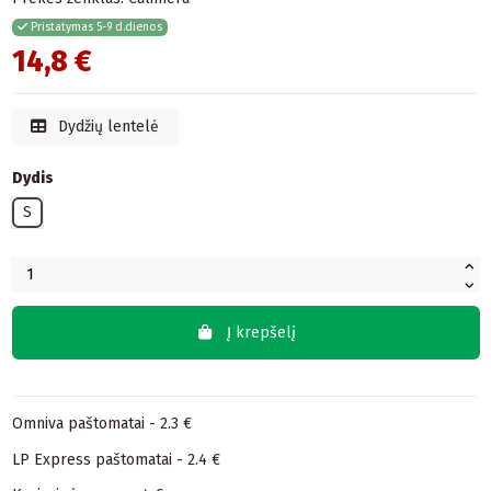
Pristatymas 5-9 d.dienos
14,8 €
Dydžių lentelė
Dydis
S
Į krepšelį
Omniva paštomatai - 2.3 €
LP Express paštomatai - 2.4 €