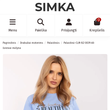
0
Menu
Paieška
Prisijungti
Krepšelis
Pagrindinis
Drabužiai moterims
Palaidinės
Palaidinė-CLM-BZ-0039.48-
šviesiai mėlyna