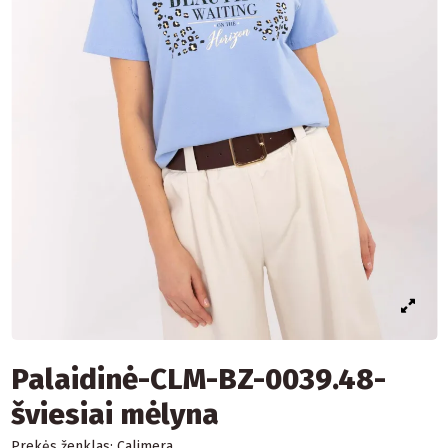
Palaidinė-CLM-BZ-0039.48-
šviesiai mėlyna
Prekės ženklas:
Calimera