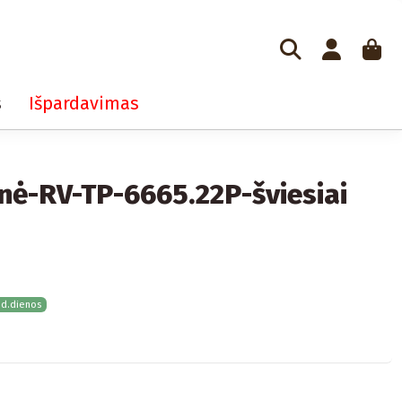
s
Išpardavimas
inė-RV-TP-6665.22P-šviesiai
 d.dienos