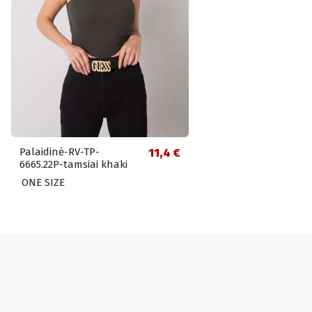
Palaidinė-RV-TP-
11,4 €
6665.22P-tamsiai khaki
ONE SIZE