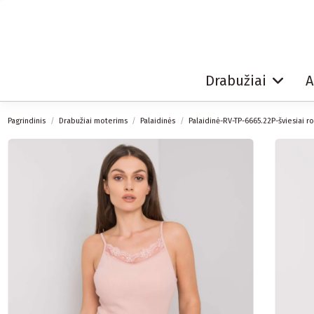
Drabužiai
A
Pagrindinis
Drabužiai moterims
Palaidinės
Palaidinė-RV-TP-6665.22P-šviesiai r