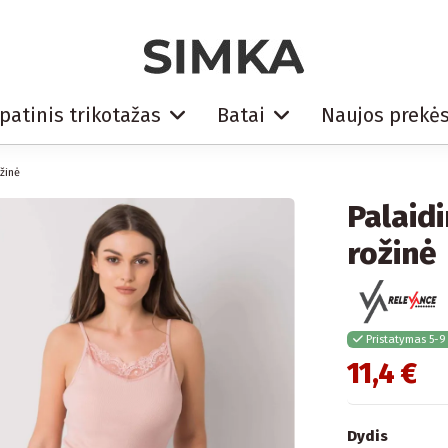
patinis trikotažas
Batai
Naujos prekė
ožinė
Palaid
rožinė
Pristatymas 5-9
11,4 €
Dydis