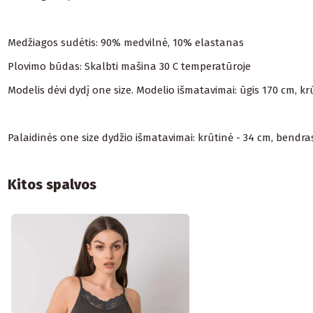
Medžiagos sudėtis: 90% medvilnė, 10% elastanas
Plovimo būdas: Skalbti mašina 30 C temperatūroje
Modelis dėvi dydį one size. Modelio išmatavimai: ūgis 170 cm, k
Palaidinės one size dydžio išmatavimai: krūtinė - 34 cm, bendras 
Kitos spalvos