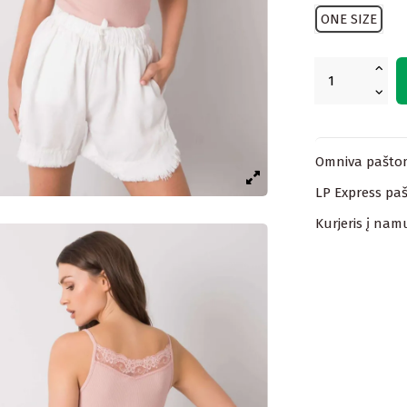
ONE SIZE
Omniva paštom
LP Express paš
Kurjeris į nam