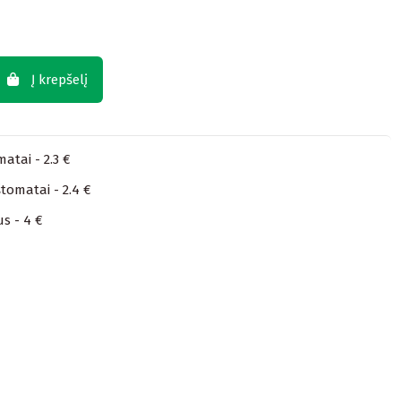
Į krepšelį
atai - 2.3 €
tomatai - 2.4 €
us - 4 €