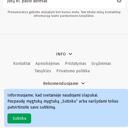
Prenumeratos galėsite atsisakyti bet kuriuo metu. Tam tikslui mūsų kontaktinę
informaciją rasite parduotuvės taisyklėse.
INFO
Kontaktai
Apmokėjimas
Pristatymas
Grąžinimas
Taisyklės
Privatumo politika
Rekomenduojame
Kvepalai
Kvepalai moterims
Kvepalai vyrams
Informuojame, kad svetainėje naudojami slapukai
.
Kvepalai moterims
Kvepalai
Paspaudę mygtuką mygtuką „Sutinku“ arba naršydami toliau
patvirtinsite savo sutikimą.
Sutinku
Simka.lt © 2024 Visos teisės saugomos