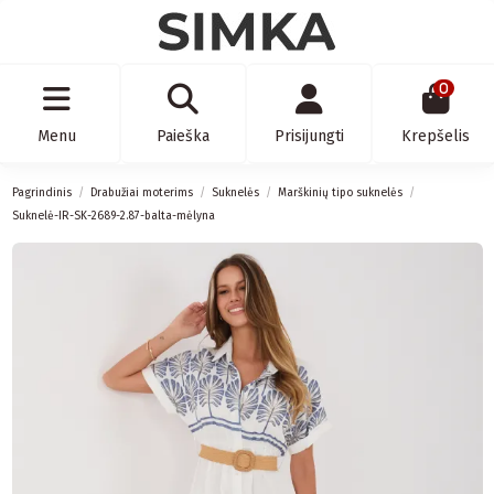
0
Menu
Paieška
Prisijungti
Krepšelis
Pagrindinis
Drabužiai moterims
Suknelės
Marškinių tipo suknelės
Suknelė-IR-SK-2689-2.87-balta-mėlyna