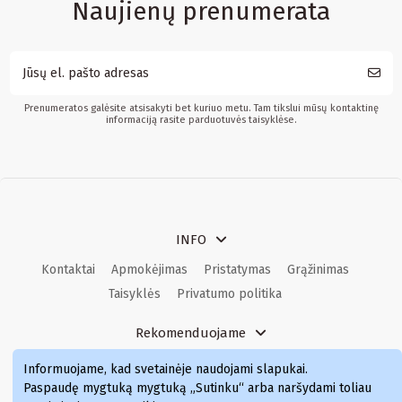
Naujienų prenumerata
Prenumeratos galėsite atsisakyti bet kuriuo metu. Tam tikslui mūsų kontaktinę
informaciją rasite parduotuvės taisyklėse.
INFO
Kontaktai
Apmokėjimas
Pristatymas
Grąžinimas
Taisyklės
Privatumo politika
Rekomenduojame
Kvepalai
Kvepalai moterims
Kvepalai vyrams
Informuojame, kad svetainėje naudojami slapukai
.
Kvepalai moterims
Kvepalai
Paspaudę mygtuką mygtuką „Sutinku“ arba naršydami toliau