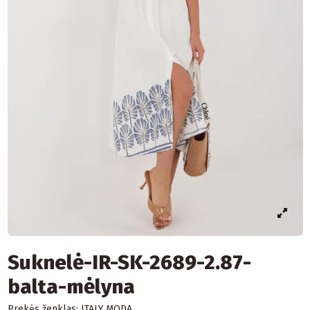
Suknelė-IR-SK-2689-2.87-
balta-mėlyna
Prekės ženklas:
ITALY MODA