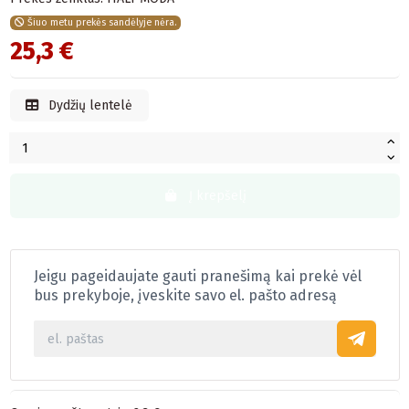
Šiuo metu prekės sandėlyje nėra.
25,3 €
Dydžių lentelė
Į krepšelį
Jeigu pageidaujate gauti pranešimą kai prekė vėl
bus prekyboje, įveskite savo el. pašto adresą