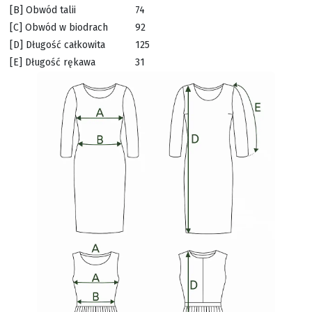
[B] Obwód talii
74
[C] Obwód w biodrach
92
[D] Długość całkowita
125
[E] Długość rękawa
31