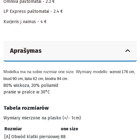
Omniva paštomatai - 2.3 €
LP Express paštomatai - 2.4 €
Kurjeris į namus - 4 €
Aprašymas
Modelka ma na sobie rozmiar one size. Wymiary modelki:
wzrost 176 cm,
biust 90 cm, talia 62 cm, biodra 94 cm .
80% wiskoza, 20% poliamid
pranie w pralce w 30°C
Tabela rozmiarów
Wymiary mierzone na plasko (+/- 1cm)
Rozmiar
one size
[A] Obwód klatki piersiowej
88