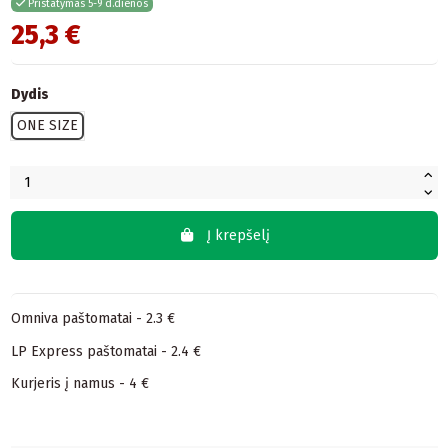
Pristatymas 5-9 d.dienos
25,3 €
Dydis
ONE SIZE
Į krepšelį
Omniva paštomatai - 2.3 €
LP Express paštomatai - 2.4 €
Kurjeris į namus - 4 €