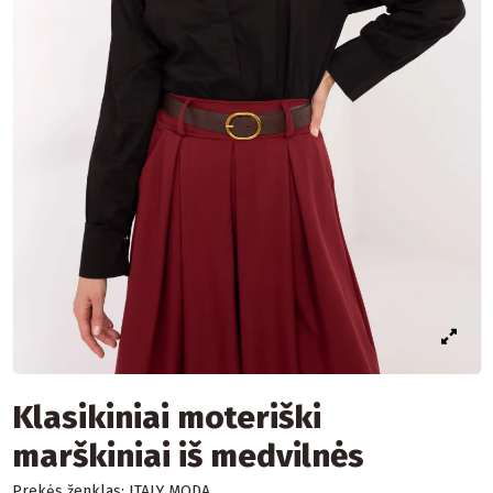
Klasikiniai moteriški
marškiniai iš medvilnės
Prekės ženklas:
ITALY MODA