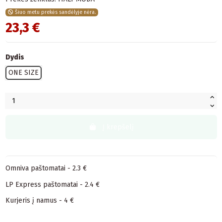
Šiuo metu prekės sandėlyje nėra.
23,3 €
Dydis
ONE SIZE
Į krepšelį
Omniva paštomatai - 2.3 €
LP Express paštomatai - 2.4 €
Kurjeris į namus - 4 €