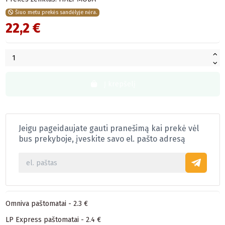
Šiuo metu prekės sandėlyje nėra.
22,2 €
Į krepšelį
Jeigu pageidaujate gauti pranešimą kai prekė vėl
bus prekyboje, įveskite savo el. pašto adresą
Omniva paštomatai - 2.3 €
LP Express paštomatai - 2.4 €