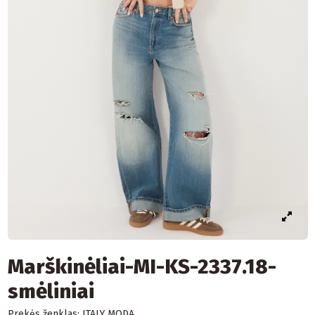
Marškinėliai-MI-KS-2337.18-
smėliniai
Prekės ženklas:
ITALY MODA