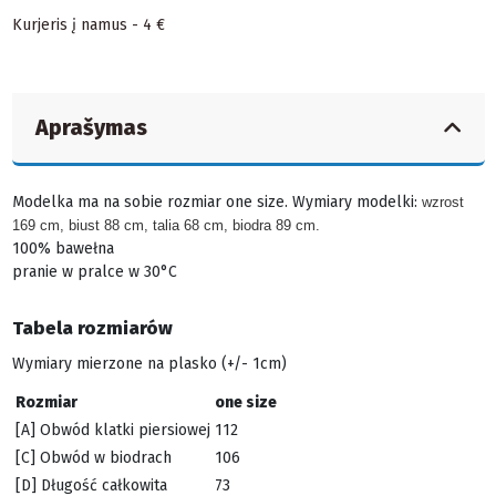
Kurjeris į namus - 4 €
Aprašymas
Modelka ma na sobie rozmiar one size.
Wymiary modelki:
wzrost
169 cm, biust 88 cm, talia 68 cm, biodra 89 cm.
100% bawełna
pranie w pralce w 30°C
Tabela rozmiarów
Wymiary mierzone na plasko (+/- 1cm)
Rozmiar
one size
[A] Obwód klatki piersiowej
112
[C] Obwód w biodrach
106
[D] Długość całkowita
73