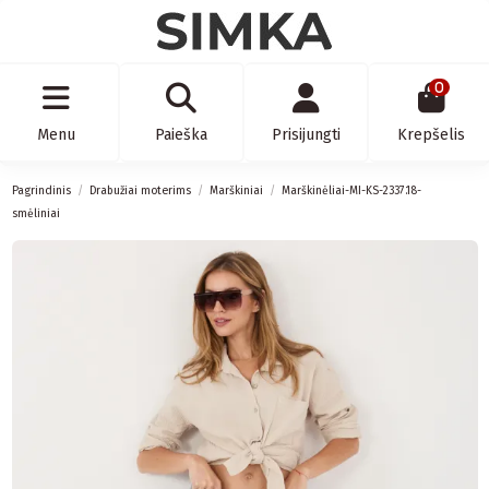
0
Menu
Paieška
Prisijungti
Krepšelis
Pagrindinis
Drabužiai moterims
Marškiniai
Marškinėliai-MI-KS-2337.18-
smėliniai