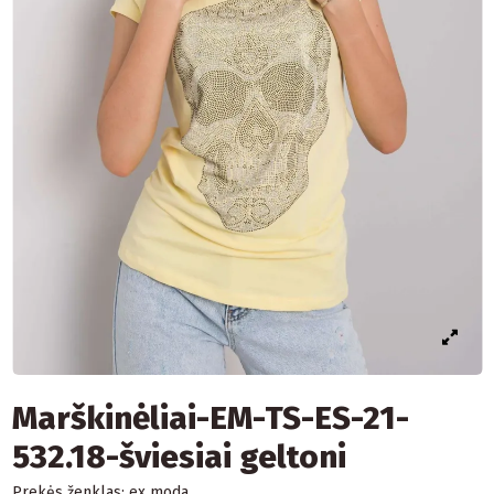
Marškinėliai-EM-TS-ES-21-
532.18-šviesiai geltoni
Prekės ženklas:
ex moda