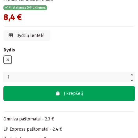
Pristatymas 5-9 d.dienos
8,4 €
Dydžių lentelė
Dydis
S
Į krepšelį
Omniva paštomatai - 2.3 €
LP Express paštomatai - 2.4 €