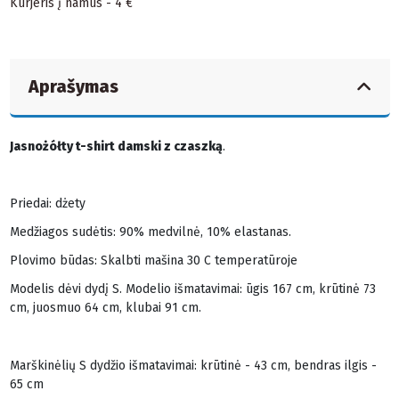
Kurjeris į namus - 4 €
Aprašymas
Jasnożółty t-shirt damski z czaszką
.
Priedai: dżety
Medžiagos sudėtis: 90% medvilnė, 10% elastanas.
Plovimo būdas: Skalbti mašina 30 C temperatūroje
Modelis dėvi dydį S. Modelio išmatavimai: ūgis 167 cm, krūtinė 73
cm, juosmuo 64 cm, klubai 91 cm.
Marškinėlių S dydžio išmatavimai: krūtinė - 43 cm, bendras ilgis -
65 cm