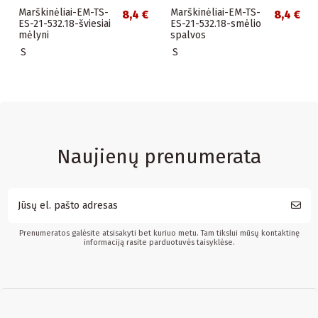
Marškinėliai-EM-TS-
Marškinėliai-EM-TS-
8,4 €
8,4 €
ES-21-532.18-šviesiai
ES-21-532.18-smėlio
mėlyni
spalvos
S
S
Naujienų prenumerata
Prenumeratos galėsite atsisakyti bet kuriuo metu. Tam tikslui mūsų kontaktinę
informaciją rasite parduotuvės taisyklėse.