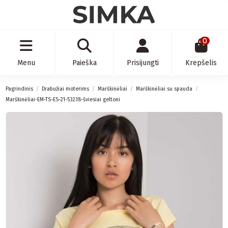
0
Menu
Paieška
Prisijungti
Krepšelis
Pagrindinis
Drabužiai moterims
Marškinėliai
Marškinėliai su spauda
Marškinėliai-EM-TS-ES-21-532.18-šviesiai geltoni