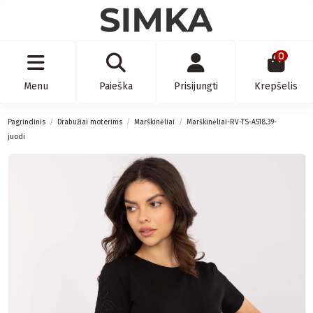
0
Menu
Paieška
Prisijungti
Krepšelis
Pagrindinis
Drabužiai moterims
Marškinėliai
Marškinėliai-RV-TS-A518.39-
juodi