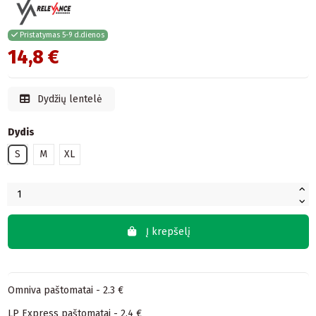
Pristatymas 5-9 d.dienos
14,8 €
Dydžių lentelė
Dydis
S
M
XL
Į krepšelį
Omniva paštomatai - 2.3 €
LP Express paštomatai - 2.4 €