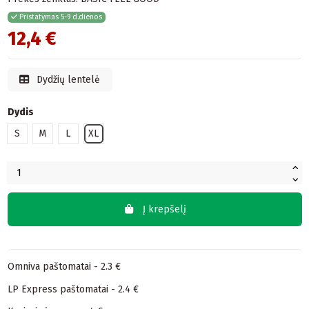
Pristatymas 5-9 d.dienos
12,4 €
Dydžių lentelė
Dydis
S
M
L
XL
Į krepšelį
Omniva paštomatai - 2.3 €
LP Express paštomatai - 2.4 €