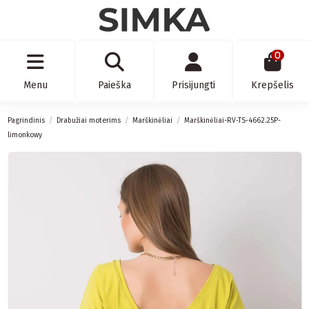
0
Menu
Paieška
Prisijungti
Krepšelis
Pagrindinis
Drabužiai moterims
Marškinėliai
Marškinėliai-RV-TS-4662.25P-
limonkowy