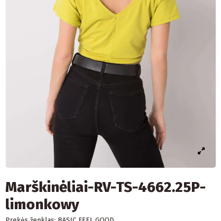
Marškinėliai-RV-TS-4662.25P-
limonkowy
Prekės ženklas:
BASIC FEEL GOOD