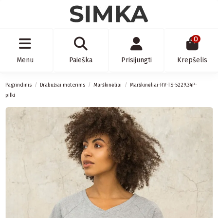
0
Menu
Paieška
Prisijungti
Krepšelis
Pagrindinis
Drabužiai moterims
Marškinėliai
Marškinėliai-RV-TS-5229.34P-
pilki