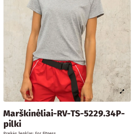
Marškinėliai-RV-TS-5229.34P-
pilki
Prekės ženklas:
For Fitness