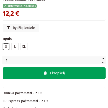
Pristatymas 5-9 d.dienos
12,2 €
Dydžių lentelė
Dydis
S
L
XL
Į krepšelį
Omniva paštomatai - 2.3 €
LP Express paštomatai - 2.4 €