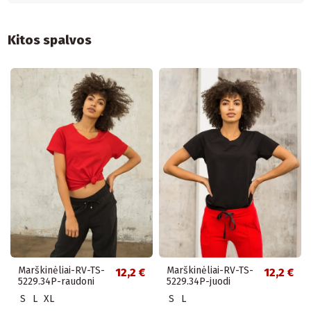
Kitos spalvos
Marškinėliai-RV-TS-
Marškinėliai-RV-TS-
12,2 €
12,2 €
5229.34P-raudoni
5229.34P-juodi
S
L
XL
S
L