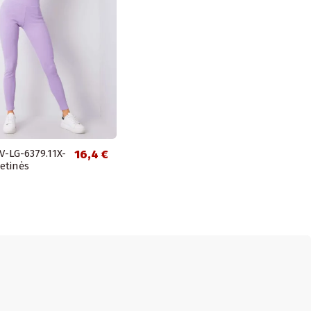
-LG-6379.11X-
16,4 €
letinės