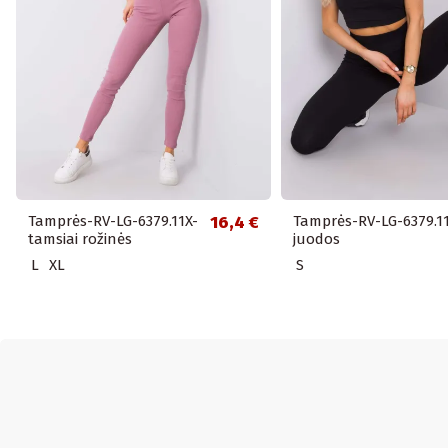
Tamprės-RV-LG-6379.11X-
16,4 €
Tamprės-RV-LG-6379.11
tamsiai rožinės
juodos
L
XL
S