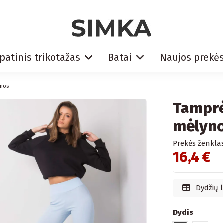
patinis trikotažas
Batai
Naujos prekė
ynos
Tamprė
mėlyn
Prekės ženklas
16,4 €
Dydžių l
Dydis