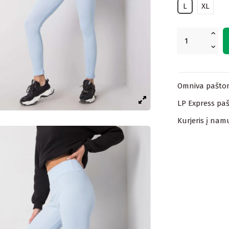
L
XL
Omniva paštom
LP Express paš
Kurjeris į nam