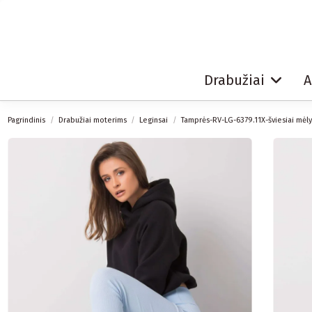
Drabužiai
A
Pagrindinis
Drabužiai moterims
Leginsai
Tamprės-RV-LG-6379.11X-šviesiai mėl