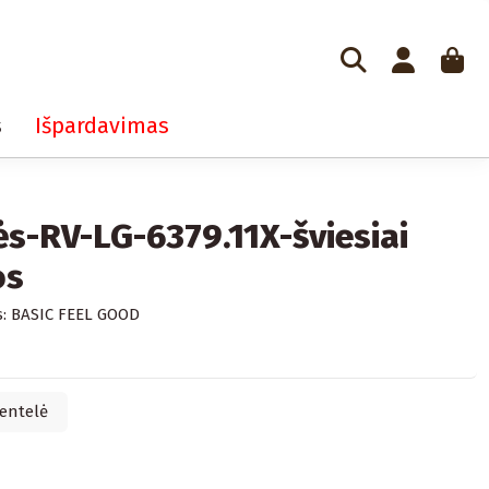
s
Išpardavimas
s-RV-LG-6379.11X-šviesiai
os
:
BASIC FEEL GOOD
entelė