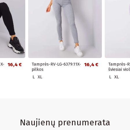
X-
16,4 €
Tamprės-RV-LG-6379.11X-
16,4 €
Tamprės-RV
pilkos
šviesiai vio
L
XL
L
XL
Naujienų prenumerata