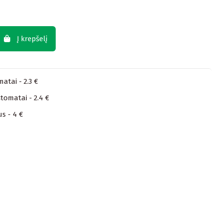
Į krepšelį
atai - 2.3 €
tomatai - 2.4 €
us - 4 €