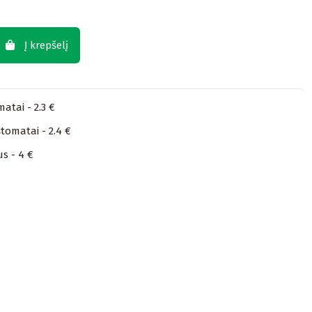
Į krepšelį
atai - 2.3 €
tomatai - 2.4 €
us - 4 €