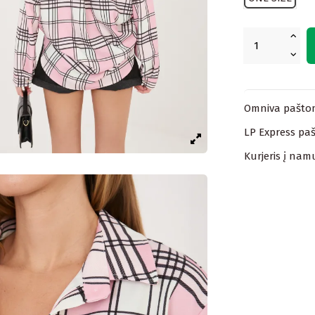
Omniva paštom
LP Express paš
Kurjeris į nam