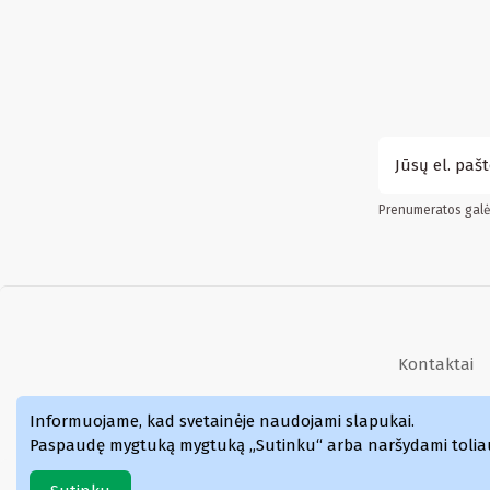
Prenumeratos galės
Kontaktai
Kvepalai
Informuojame, kad svetainėje naudojami slapukai
.
Paspaudę mygtuką mygtuką „Sutinku“ arba naršydami toliau p