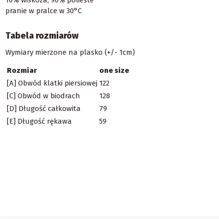
pranie w pralce w 30°C
Tabela rozmiarów
Wymiary mierzone na plasko (+/- 1cm)
Rozmiar
one size
[A] Obwód klatki piersiowej
122
[C] Obwód w biodrach
128
[D] Długość całkowita
79
[E] Długość rękawa
59