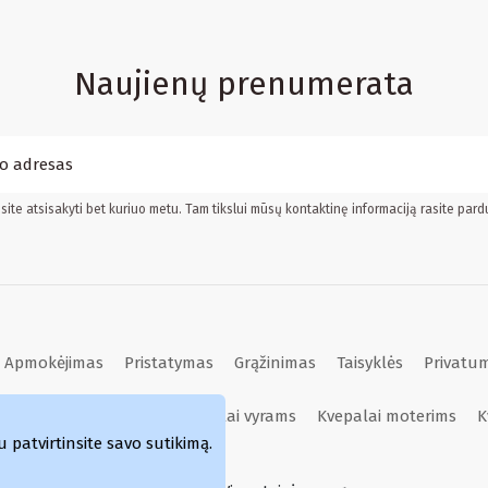
Naujienų prenumerata
ite atsisakyti bet kuriuo metu. Tam tikslui mūsų kontaktinę informaciją rasite pard
Apmokėjimas
Pristatymas
Grąžinimas
Taisyklės
Privatum
Kvepalai moterims
Kvepalai vyrams
Kvepalai moterims
K
atvirtinsite savo sutikimą.