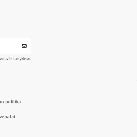
uotuvės taisyklėse.
o politika
vepalai