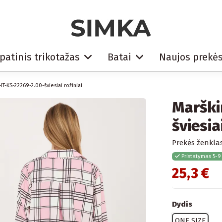
patinis trikotažas
Batai
Naujos prekė
-IT-KS-22269-2.00-šviesiai rožiniai
Marški
šviesia
Prekės ženklas
Pristatymas 5-9
25,3 €
Dydis
ONE SIZE