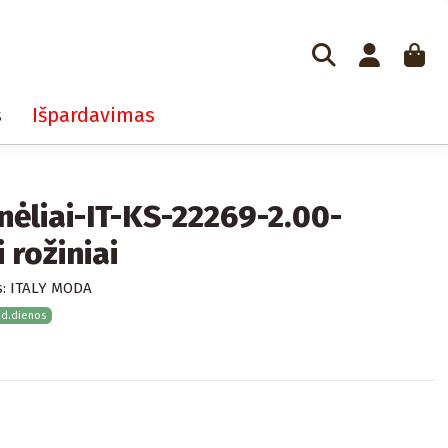
s
Išpardavimas
nėliai-IT-KS-22269-2.00-
i rožiniai
:
ITALY MODA
 d.dienos