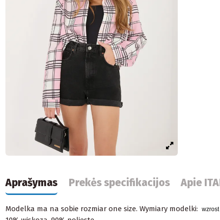
Aprašymas
Prekės specifikacijos
Apie IT
Modelka ma na sobie rozmiar one size.
Wymiary modelki:
wzrost
10% wiskoza, 90% polieste