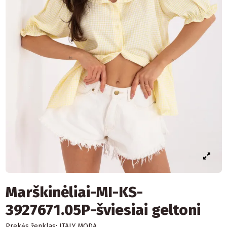
Marškinėliai-MI-KS-
3927671.05P-šviesiai geltoni
Prekės ženklas:
ITALY MODA