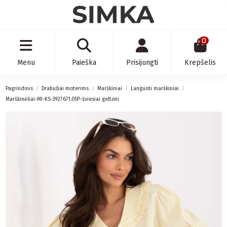
0
Menu
Paieška
Prisijungti
Krepšelis
Pagrindinis
Drabužiai moterims
Marškiniai
Languoti marškiniai
Marškinėliai-MI-KS-3927671.05P-šviesiai geltoni