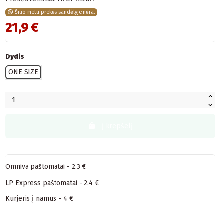
Šiuo metu prekės sandėlyje nėra.
21,9 €
Dydis
ONE SIZE
Į krepšelį
Omniva paštomatai - 2.3 €
LP Express paštomatai - 2.4 €
Kurjeris į namus - 4 €