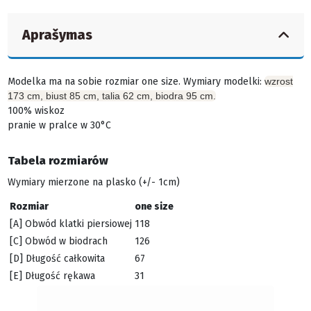
Aprašymas
Modelka ma na sobie rozmiar one size. Wymiary modelki:
wzrost
173 cm, biust 85 cm, talia 62 cm, biodra 95 cm.
100% wiskoz
pranie w pralce w 30°C
Tabela rozmiarów
Wymiary mierzone na plasko (+/- 1cm)
Rozmiar
one size
[A] Obwód klatki piersiowej
118
[C] Obwód w biodrach
126
[D] Długość całkowita
67
[E] Długość rękawa
31