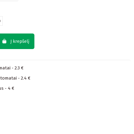
0
Į krepšelį
atai - 2.3 €
tomatai - 2.4 €
us - 4 €