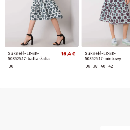
Suknelė-LK-SK-
16,4 €
Suknelė-LK-SK-
508525.17-balta-žalia
508525.17-mietowy
36
36
38
40
42