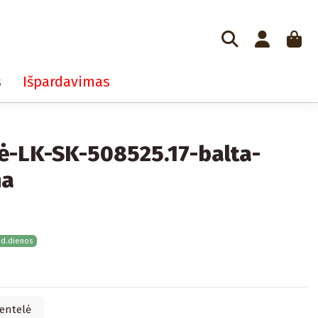
s
Išpardavimas
ė-LK-SK-508525.17-balta-
na
 d.dienos
entelė