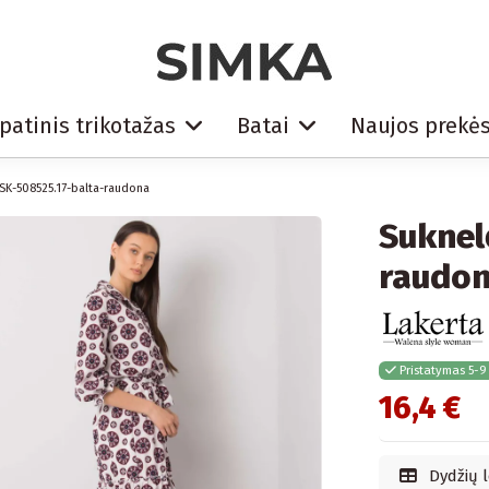
patinis trikotažas
Batai
Naujos prekė
SK-508525.17-balta-raudona
Suknel
raudo
Pristatymas 5-9
16,4 €
Dydžių l