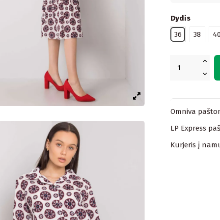
Dydis
36
38
4
Omniva paštom
LP Express paš
Kurjeris į nam