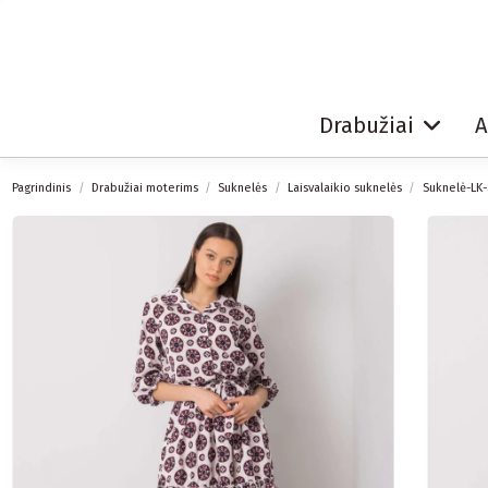
Drabužiai
A
Pagrindinis
Drabužiai moterims
Suknelės
Laisvalaikio suknelės
Suknelė-LK-