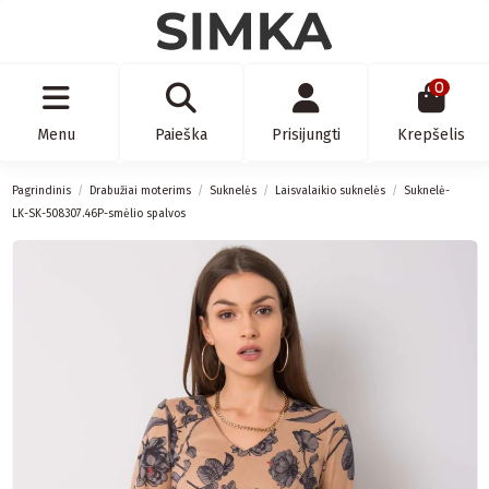
0
Menu
Paieška
Prisijungti
Krepšelis
Pagrindinis
Drabužiai moterims
Suknelės
Laisvalaikio suknelės
Suknelė-
LK-SK-508307.46P-smėlio spalvos