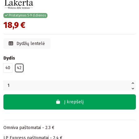
Pristatymas 5-9 d.dienos
18,9 €
Dydžių lentelė
Dydis
40
42
Į krepšelį
Omniva paštomatai - 2.3 €
LP Express paštomatai - 2.4 €