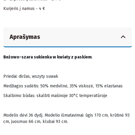
Kurjeris į namus - 4 €
Aprašymas
Beżowo-szara sukienka w kwiaty z paskiem
.
Priedai: diržas, wszyty suwak
Medžiagos sudėtis: 50% medvilnė, 35% viskozė, 15% elastanas
Skalbimo būdas: skalbti mašinoje 30°C temperatūroje
Modelis dėvi 36 dydį. Modelio išmatavimai: ūgis 170 cm, krūtinė 93
cm, juosmuo 66 cm, klubai 93 cm.