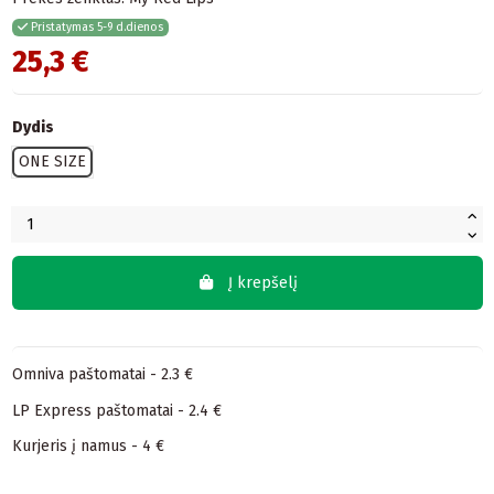
Pristatymas 5-9 d.dienos
25,3 €
Dydis
ONE SIZE
Į krepšelį
Omniva paštomatai - 2.3 €
LP Express paštomatai - 2.4 €
Kurjeris į namus - 4 €