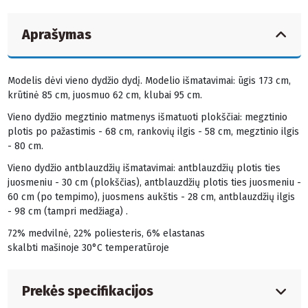
Aprašymas
Modelis dėvi vieno dydžio dydį. Modelio išmatavimai: ūgis 173 cm,
krūtinė 85 cm, juosmuo 62 cm, klubai 95 cm.
Vieno dydžio megztinio matmenys išmatuoti plokščiai: megztinio
plotis po pažastimis - 68 cm, rankovių ilgis - 58 cm, megztinio ilgis
- 80 cm.
Vieno dydžio antblauzdžių išmatavimai: antblauzdžių plotis ties
juosmeniu - 30 cm (plokščias), antblauzdžių plotis ties juosmeniu -
60 cm (po tempimo), juosmens aukštis - 28 cm, antblauzdžių ilgis
- 98 cm (tampri medžiaga) .
72% medvilnė, 22% poliesteris, 6% elastanas
skalbti mašinoje 30°C temperatūroje
Prekės specifikacijos