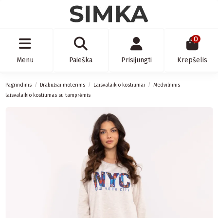
0
Menu
Paieška
Prisijungti
Krepšelis
Pagrindinis
Drabužiai moterims
Laisvalaikio kostiumai
Medvilninis
laisvalaikio kostiumas su tamprėmis