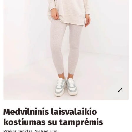
Medvilninis laisvalaikio
kostiumas su tamprėmis
Prekės ženklas:
My Red Lips