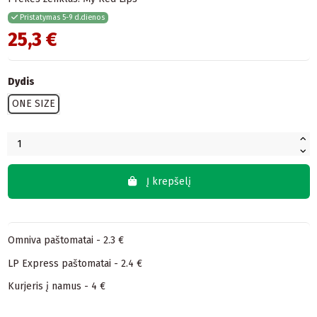
Pristatymas 5-9 d.dienos
25,3 €
Dydis
ONE SIZE
Į krepšelį
Omniva paštomatai - 2.3 €
LP Express paštomatai - 2.4 €
Kurjeris į namus - 4 €