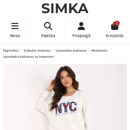
0
Menu
Paieška
Prisijungti
Krepšelis
Pagrindinis
Drabužiai moterims
Laisvalaikio kostiumai
Medvilninis
laisvalaikio kostiumas su tamprėmis