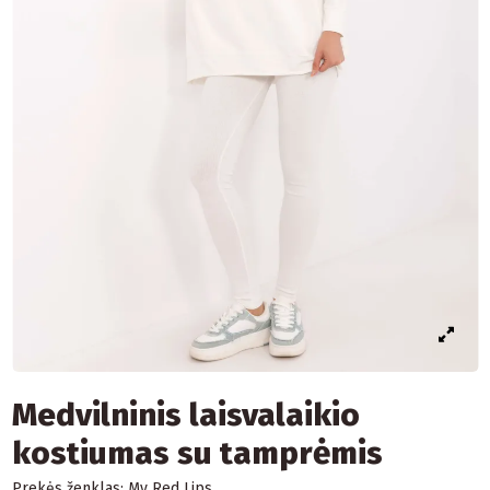
Medvilninis laisvalaikio
kostiumas su tamprėmis
Prekės ženklas:
My Red Lips