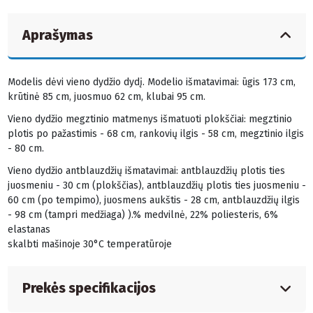
Aprašymas
Modelis dėvi vieno dydžio dydį. Modelio išmatavimai: ūgis 173 cm,
krūtinė 85 cm, juosmuo 62 cm, klubai 95 cm.
Vieno dydžio megztinio matmenys išmatuoti plokščiai: megztinio
plotis po pažastimis - 68 cm, rankovių ilgis - 58 cm, megztinio ilgis
- 80 cm.
Vieno dydžio antblauzdžių išmatavimai: antblauzdžių plotis ties
juosmeniu - 30 cm (plokščias), antblauzdžių plotis ties juosmeniu -
60 cm (po tempimo), juosmens aukštis - 28 cm, antblauzdžių ilgis
- 98 cm (tampri medžiaga) ).% medvilnė, 22% poliesteris, 6%
elastanas
skalbti mašinoje 30°C temperatūroje
Prekės specifikacijos