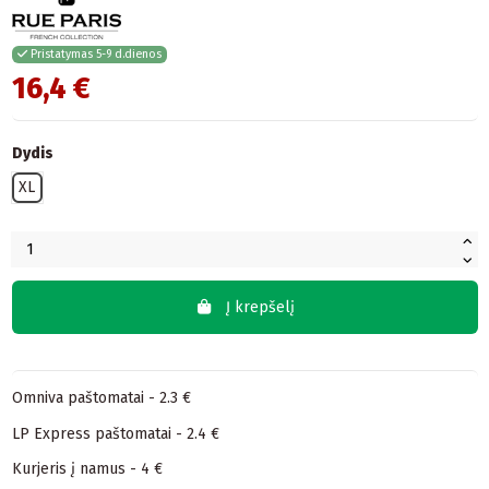
Pristatymas 5-9 d.dienos
16,4 €
Dydis
XL
Į krepšelį
Omniva paštomatai - 2.3 €
LP Express paštomatai - 2.4 €
Kurjeris į namus - 4 €