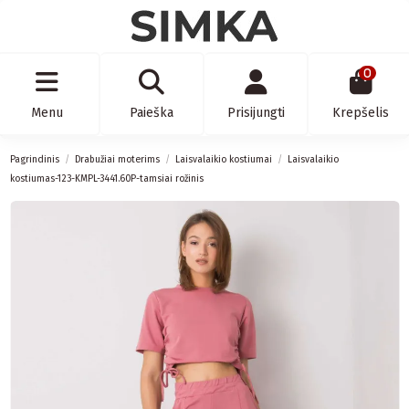
0
Menu
Paieška
Prisijungti
Krepšelis
Pagrindinis
Drabužiai moterims
Laisvalaikio kostiumai
Laisvalaikio
kostiumas-123-KMPL-3441.60P-tamsiai rožinis