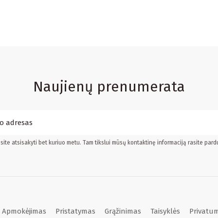
Naujienų prenumerata
ite atsisakyti bet kuriuo metu. Tam tikslui mūsų kontaktinę informaciją rasite pard
Apmokėjimas
Pristatymas
Grąžinimas
Taisyklės
Privatum