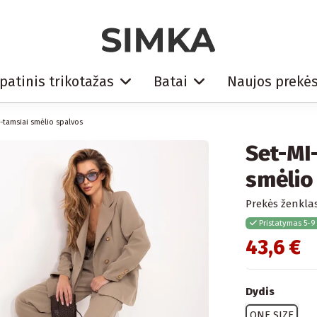
patinis trikotažas
Batai
Naujos prekė
-tamsiai smėlio spalvos
Set-MI
smėlio
Prekės ženklas
Pristatymas 5-9
43,6 €
Dydis
ONE SIZE