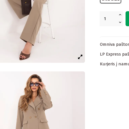
Omniva paštom
LP Express paš
Kurjeris į nam