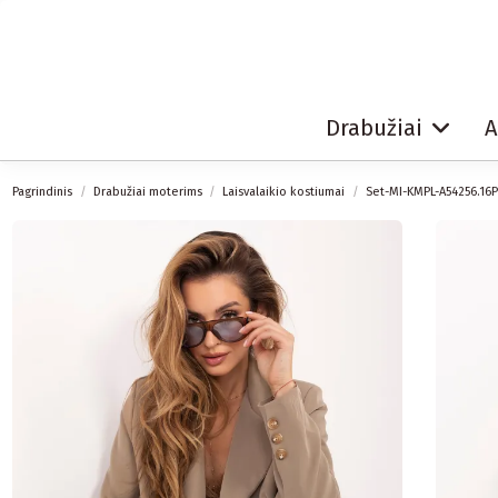
Drabužiai
A
Pagrindinis
Drabužiai moterims
Laisvalaikio kostiumai
Set-MI-KMPL-A54256.16P