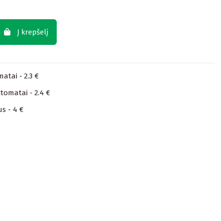
Į krepšelį
atai - 2.3 €
tomatai - 2.4 €
us - 4 €