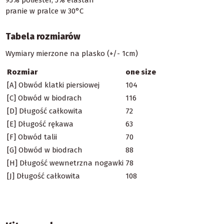
pranie w pralce w 30°C
Tabela rozmiarów
Wymiary mierzone na plasko (+/- 1cm)
Rozmiar
one size
[A] Obwód klatki piersiowej
104
[C] Obwód w biodrach
116
[D] Długość całkowita
72
[E] Długość rękawa
63
[F] Obwód talii
70
[G] Obwód w biodrach
88
[H] Długość wewnetrzna nogawki
78
[J] Długość całkowita
108