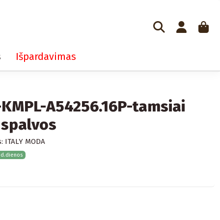
s
Išpardavimas
-KMPL-A54256.16P-tamsiai
 spalvos
:
ITALY MODA
 d.dienos