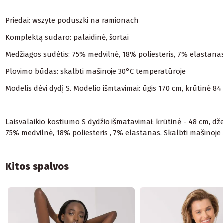
Priedai: wszyte poduszki na ramionach
Komplektą sudaro: palaidinė, šortai
Medžiagos sudėtis: 75% medvilnė, 18% poliesteris, 7% elastana
Plovimo būdas: skalbti mašinoje 30°C temperatūroje
Modelis dėvi dydį S. Modelio išmtavimai: ūgis 170 cm, krūtinė 8
Laisvalaikio kostiumo S dydžio išmatavimai: krūtinė - 48 cm, džem
75% medvilnė, 18% poliesteris , 7% elastanas. Skalbti mašinoj
Kitos spalvos