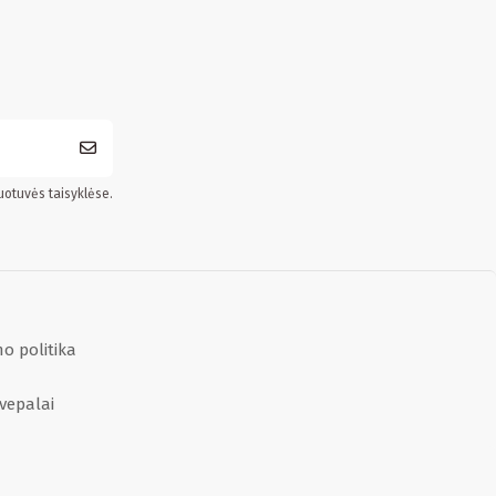
uotuvės taisyklėse.
o politika
vepalai