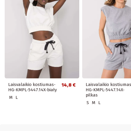
Laisvalaikio kostiumas-
14,8 €
Laisvalaikio kostiumas
HG-KMPL-5447.14X-biały
HG-KMPL-5447.14X-
pilkas
M
L
S
M
L