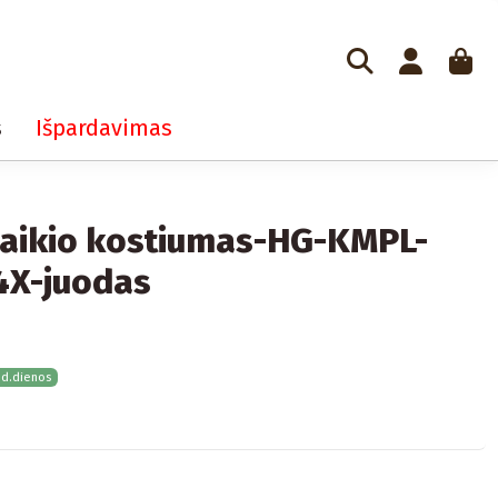
s
Išpardavimas
laikio kostiumas-HG-KMPL-
4X-juodas
 d.dienos