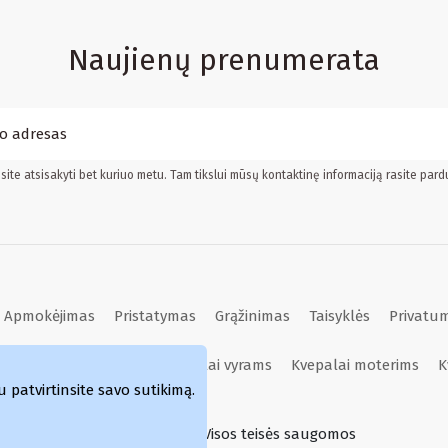
Naujienų prenumerata
ite atsisakyti bet kuriuo metu. Tam tikslui mūsų kontaktinę informaciją rasite pard
Apmokėjimas
Pristatymas
Grąžinimas
Taisyklės
Privatum
Kvepalai moterims
Kvepalai vyrams
Kvepalai moterims
K
atvirtinsite savo sutikimą.
Simka.lt © 2024 Visos teisės saugomos