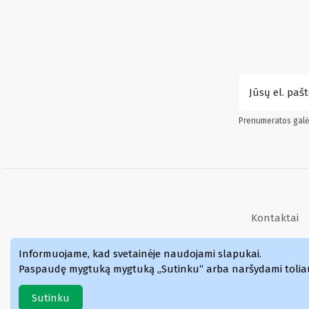
Prenumeratos galės
Kontaktai
Kvepalai
Informuojame, kad svetainėje naudojami slapukai
.
Paspaudę mygtuką mygtuką „Sutinku“ arba naršydami toliau p
Sutinku