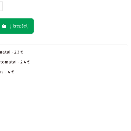
Į krepšelį
atai - 2.3 €
tomatai - 2.4 €
us - 4 €