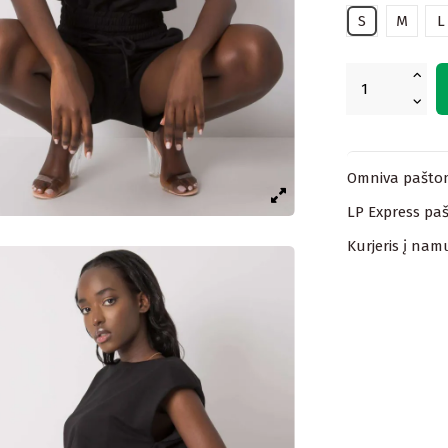
S
M
L
Omniva paštom
LP Express paš
Kurjeris į nam