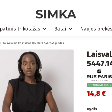
patinis trikotažas
Batai
Naujos prekė
Laisvalaikio kostiumas-HG-KMPL-5447.14X-juodas
Laisva
5447.1
Pristatymas 5-9
14,8 €
Dydis