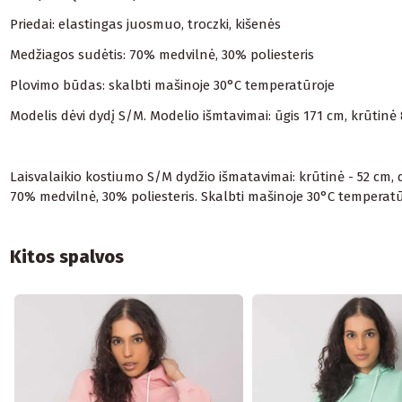
Priedai: elastingas juosmuo, troczki, kišenės
Medžiagos sudėtis: 70% medvilnė, 30% poliesteris
Plovimo būdas: skalbti mašinoje 30°C temperatūroje
Modelis dėvi dydį S/M. Modelio išmtavimai: ūgis 171 cm, krūtinė
Laisvalaikio kostiumo S/M dydžio išmatavimai: krūtinė - 52 cm, dž
70% medvilnė, 30% poliesteris. Skalbti mašinoje 30°C temperat
Kitos spalvos