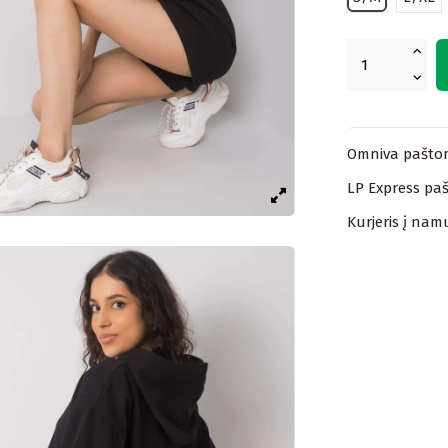
Omniva paštom
LP Express paš
Kurjeris į nam