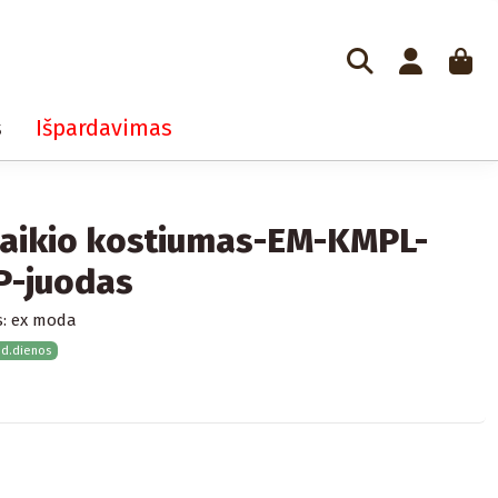
s
Išpardavimas
laikio kostiumas-EM-KMPL-
P-juodas
:
ex moda
 d.dienos