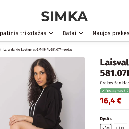
patinis trikotažas
Batai
Naujos prekė
Laisvalaikio kostiumas-EM-KMPL-581.07P-juodas
Laisva
581.07
Prekės ženklas
Pristatymas 5-9
16,4 €
Dydis
S/M
L/XL