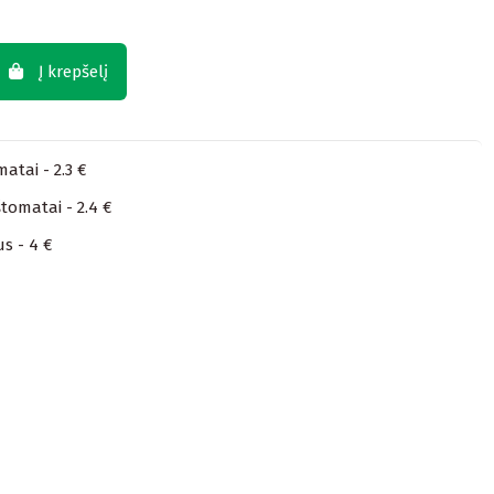
Į krepšelį
atai - 2.3 €
tomatai - 2.4 €
us - 4 €