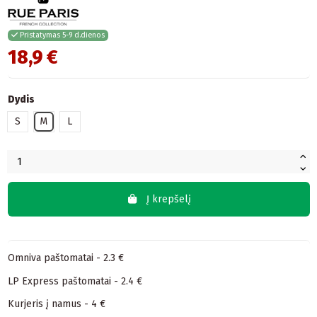
Pristatymas 5-9 d.dienos
18,9 €
Dydis
S
M
L
Į krepšelį
Omniva paštomatai - 2.3 €
LP Express paštomatai - 2.4 €
Kurjeris į namus - 4 €