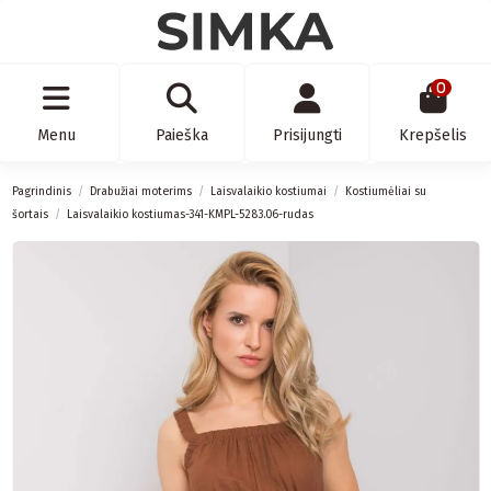
0
Menu
Paieška
Prisijungti
Krepšelis
Pagrindinis
Drabužiai moterims
Laisvalaikio kostiumai
Kostiumėliai su
šortais
Laisvalaikio kostiumas-341-KMPL-5283.06-rudas