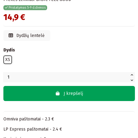
Pristatymas 5-9 d.dienos
14,9 €
Dydžių lentelė
Dydis
XS
Į krepšelį
Omniva paštomatai - 2.3 €
LP Express paštomatai - 2.4 €