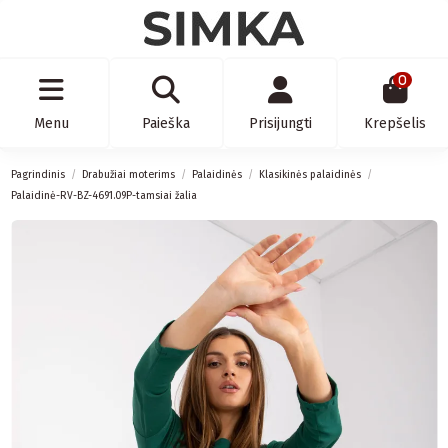
0
Menu
Paieška
Prisijungti
Krepšelis
Pagrindinis
Drabužiai moterims
Palaidinės
Klasikinės palaidinės
Palaidinė-RV-BZ-4691.09P-tamsiai žalia