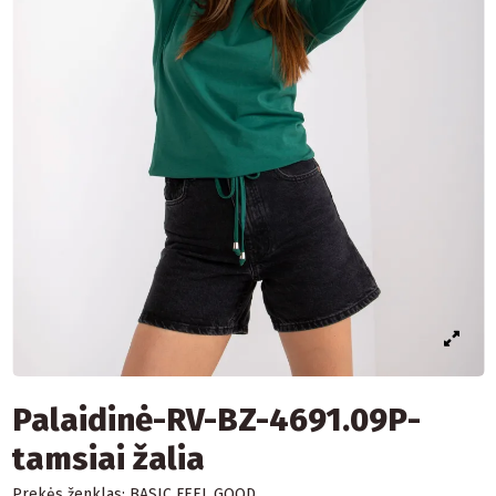
Palaidinė-RV-BZ-4691.09P-
tamsiai žalia
Prekės ženklas:
BASIC FEEL GOOD