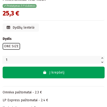
Pristatymas 5-9 d.dienos
25,3 €
Dydžių lentelė
Dydis
ONE SIZE
Į krepšelį
Omniva paštomatai - 2.3 €
LP Express paštomatai - 2.4 €