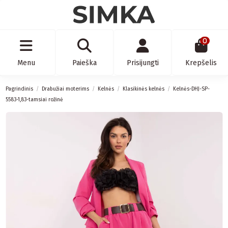
0
Menu
Paieška
Prisijungti
Krepšelis
Pagrindinis
Drabužiai moterims
Kelnės
Klasikinės kelnės
Kelnės-DHJ-SP-
5583-1,83-tamsiai rožinė