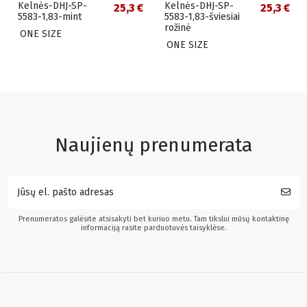
Kelnės-DHJ-SP-
Kelnės-DHJ-SP-
25,3 €
25,3 €
5583-1,83-mint
5583-1,83-šviesiai
rožinė
ONE SIZE
ONE SIZE
Naujienų prenumerata
Prenumeratos galėsite atsisakyti bet kuriuo metu. Tam tikslui mūsų kontaktinę
informaciją rasite parduotuvės taisyklėse.