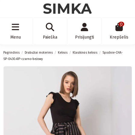
0
Menu
Paieška
Prisijungti
Krepšelis
Pagrindinis
Drabužiai moterims
Kelnės
Klasikinės kelnės
Spodnie-CHA-
SP-0430.41P-czarno-beżowy