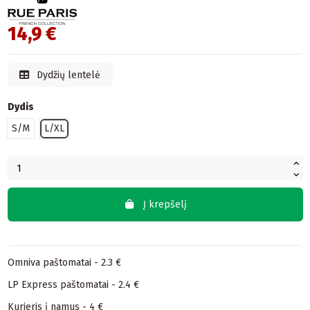
14,9 €
Dydžių lentelė
Dydis
S/M
L/XL
Į krepšelį
Omniva paštomatai - 2.3 €
LP Express paštomatai - 2.4 €
Kurjeris į namus - 4 €