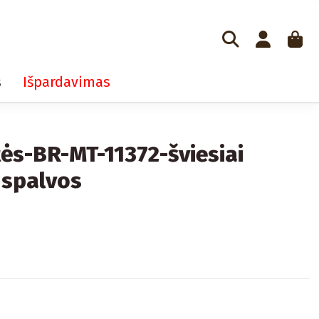
s
Išpardavimas
tės-BR-MT-11372-šviesiai
 spalvos