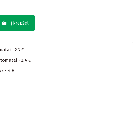
Į krepšelį
atai - 2.3 €
tomatai - 2.4 €
us - 4 €