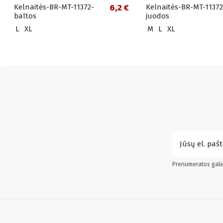
Kelnaitės-BR-MT-11372-
6,2 €
Kelnaitės-BR-MT-11372
baltos
juodos
L
XL
M
L
XL
Prenumeratos galės