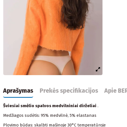
Aprašymas
Prekės specifikacijos
Apie BE
Šviesiai smėlio spalvos medvilniniai dirželiai
.
Medžiagos sudėtis: 95% medvilnė, 5% elastanas
Plovimo būdas: skalbti mašinoje 30°C temperatūroje