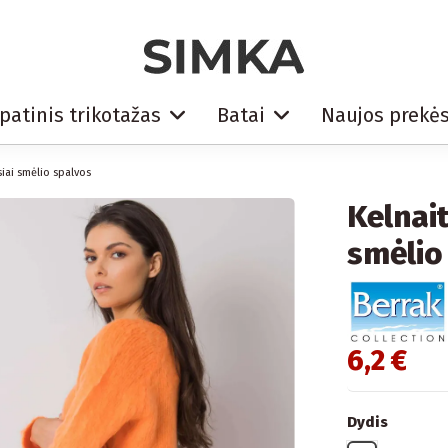
patinis trikotažas
Batai
Naujos prekė
iai smėlio spalvos
Kelnai
smėlio
6,2 €
Dydis