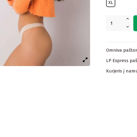
XL
Omniva paštom
LP Express paš
Kurjeris į nam