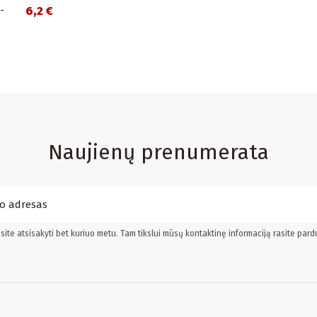
-
6,2 €
Naujienų prenumerata
ite atsisakyti bet kuriuo metu. Tam tikslui mūsų kontaktinę informaciją rasite pard