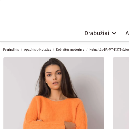
Drabužiai
A
Pagrindinis
Apatinis trikotažas
Kelnaitės moterims
Kelnaitės-BR-MT-11372-švies