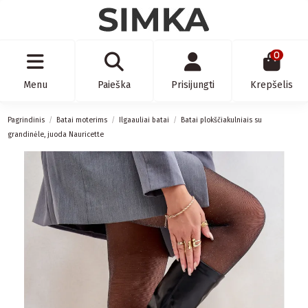
0
Menu
Paieška
Prisijungti
Krepšelis
Pagrindinis
Batai moterims
Ilgaauliai batai
Batai plokščiakulniais su
grandinėle, juoda Nauricette