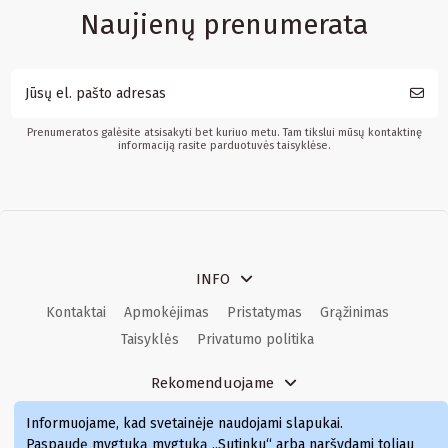
Naujienų prenumerata
Prenumeratos galėsite atsisakyti bet kuriuo metu. Tam tikslui mūsų kontaktinę
informaciją rasite parduotuvės taisyklėse.
INFO
Kontaktai
Apmokėjimas
Pristatymas
Grąžinimas
Taisyklės
Privatumo politika
Rekomenduojame
Kvepalai
Kvepalai moterims
Kvepalai vyrams
Informuojame, kad svetainėje naudojami slapukai
.
Kvepalai moterims
Kvepalai
Paspaudę mygtuką mygtuką „Sutinku“ arba naršydami toliau