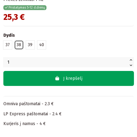
Pristatymas 5-12 d.dienų
25,3 €
Dydis
37
38
39
40
Į krepšelį
Omniva paštomatai - 2.3 €
LP Express paštomatai - 2.4 €
Kurjeris į namus - 4 €