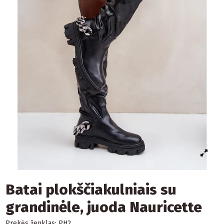
Batai plokščiakulniais su
grandinėle, juoda Nauricette
Prekės ženklas:
PH2