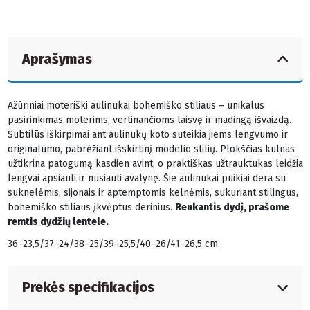
Aprašymas
Ažūriniai moteriški aulinukai bohemiško stiliaus – unikalus
pasirinkimas moterims, vertinančioms laisvę ir madingą išvaizdą.
Subtilūs iškirpimai ant aulinukų koto suteikia jiems lengvumo ir
originalumo, pabrėžiant išskirtinį modelio stilių. Plokščias kulnas
užtikrina patogumą kasdien avint, o praktiškas užtrauktukas leidžia
lengvai apsiauti ir nusiauti avalynę. Šie aulinukai puikiai dera su
suknelėmis, sijonais ir aptemptomis kelnėmis, sukuriant stilingus,
bohemiško stiliaus įkvėptus derinius.
Renkantis dydį, prašome
remtis dydžių lentele.
36–23,5/37–24/38–25/39–25,5/40–26/41–26,5 cm
Prekės specifikacijos