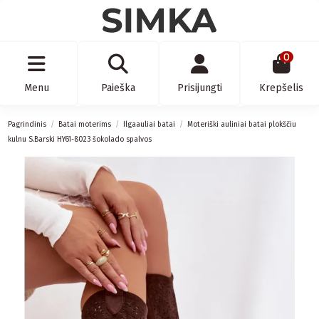
0
Menu
Paieška
Prisijungti
Krepšelis
Pagrindinis
Batai moterims
Ilgaauliai batai
Moteriški auliniai batai plokščiu
kulnu S.Barski HY61-8023 šokolado spalvos