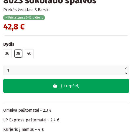
8023 šokolado spalvos
Prekės ženklas:
S.Barski
Pristatymas 5-12 d.dienų
42,8 €
Dydis
36
38
40
Į krepšelį
Omniva paštomatai - 2.3 €
LP Express paštomatai - 2.4 €
Kurjeris į namus - 4 €