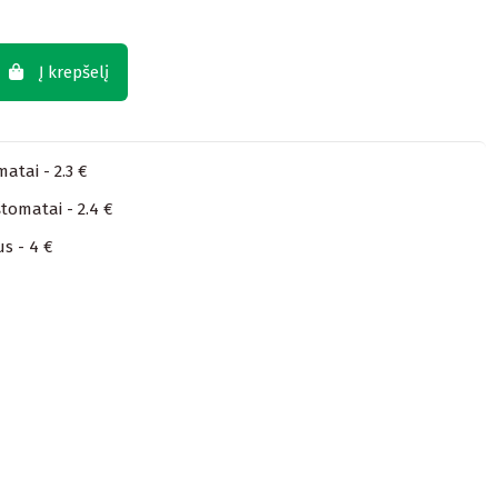
Į krepšelį
atai - 2.3 €
tomatai - 2.4 €
us - 4 €