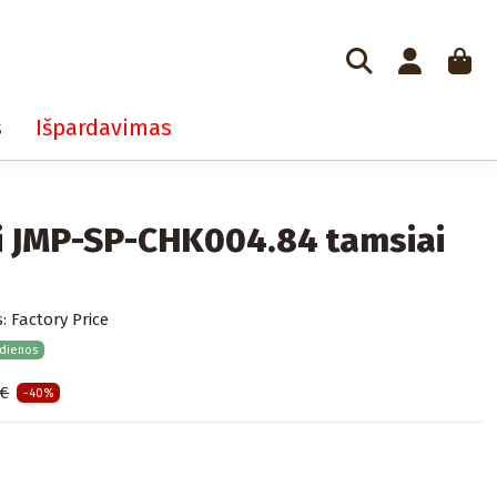
s
Išpardavimas
i JMP-SP-CHK004.84 tamsiai
:
Factory Price
 dienos
 €
-40%