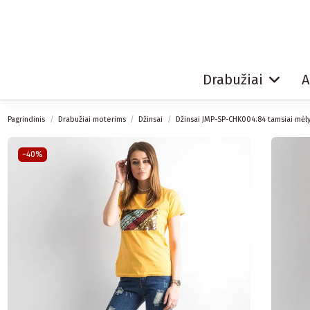
Drabužiai
A
Pagrindinis
Drabužiai moterims
Džinsai
Džinsai JMP-SP-CHK004.84 tamsiai mėly
−40%