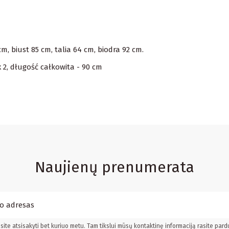
, biust 85 cm, talia 64 cm, biodra 92 cm.
x 2, długość całkowita - 90 cm
Naujienų prenumerata
ite atsisakyti bet kuriuo metu. Tam tikslui mūsų kontaktinę informaciją rasite pard