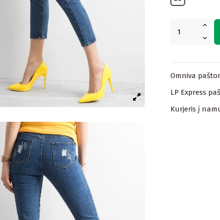
Omniva paštom
LP Express paš
Kurjeris į nam