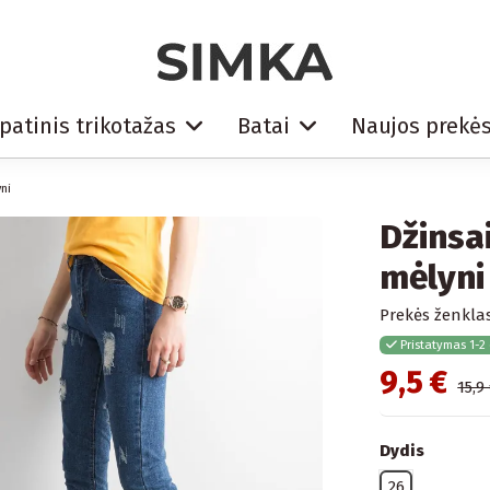
patinis trikotažas
Batai
Naujos prekė
ni
Džinsa
mėlyni
Prekės ženklas
Pristatymas 1-2
9,5 €
15,9
Dydis
26