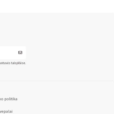
uotuvės taisyklėse.
o politika
vepalai