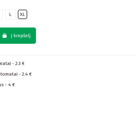
L
XL
Į krepšelį
atai - 2.3 €
tomatai - 2.4 €
us - 4 €