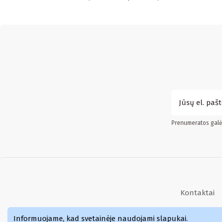
Prenumeratos galės
Kontaktai
Kvepalai
Informuojame, kad svetainėje naudojami slapukai
.