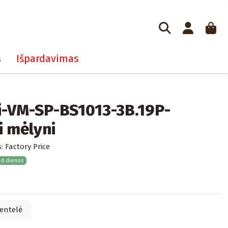
s
Išpardavimas
i-VM-SP-BS1013-3B.19P-
i mėlyni
:
Factory Price
 d.dienos
entelė