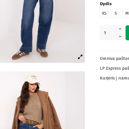
Dydis
XS
S
M
Omniva paštom
LP Express paš
Kurjeris į nam