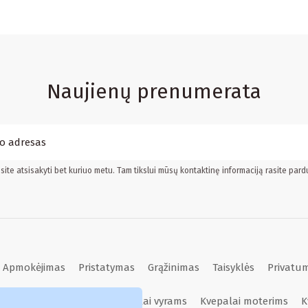
Naujienų prenumerata
ite atsisakyti bet kuriuo metu. Tam tikslui mūsų kontaktinę informaciją rasite pard
Apmokėjimas
Pristatymas
Grąžinimas
Taisyklės
Privatum
Kvepalai moterims
Kvepalai vyrams
Kvepalai moterims
K