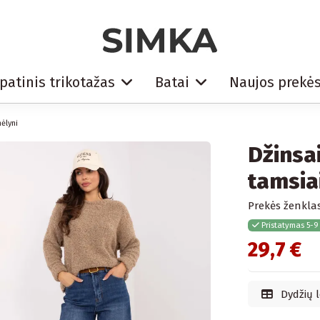
patinis trikotažas
Batai
Naujos prekė
ėlyni
Džinsa
tamsia
Prekės ženklas
Pristatymas 5-9
29,7 €
Dydžių l