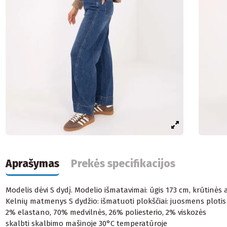
Aprašymas
Prekės specifikacijos
Modelis dėvi S dydį. Modelio išmatavimai: ūgis 173 cm, krūtinės
Kelnių matmenys S dydžio: išmatuoti plokščiai: juosmens plotis -
2% elastano, 70% medvilnės, 26% poliesterio, 2% viskozės
skalbti skalbimo mašinoje 30°C temperatūroje