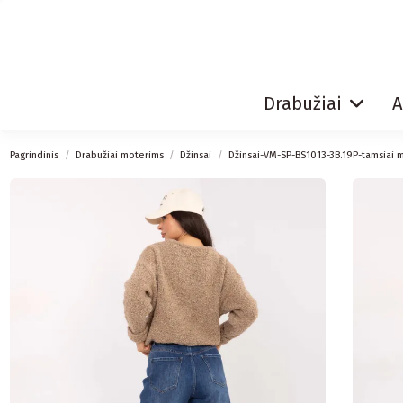
Drabužiai
A
Pagrindinis
Drabužiai moterims
Džinsai
Džinsai-VM-SP-BS1013-3B.19P-tamsiai m