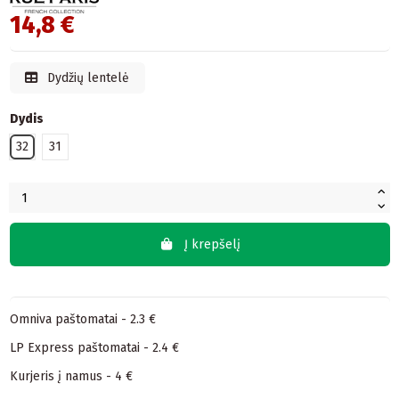
14,8 €
Dydžių lentelė
Dydis
32
31
Į krepšelį
Omniva paštomatai - 2.3 €
LP Express paštomatai - 2.4 €
Kurjeris į namus - 4 €