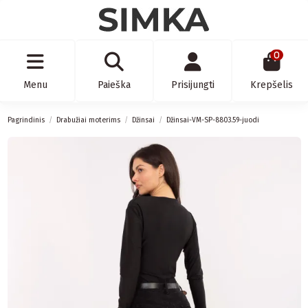
0
Menu
Paieška
Prisijungti
Krepšelis
Pagrindinis
Drabužiai moterims
Džinsai
Džinsai-VM-SP-8803.59-juodi