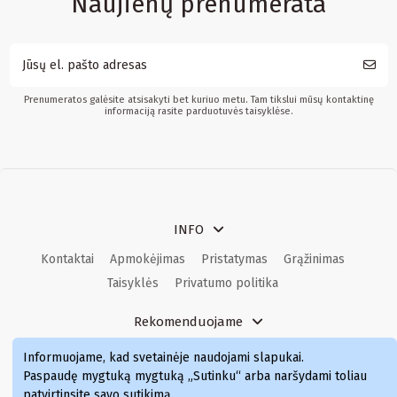
Naujienų prenumerata
Prenumeratos galėsite atsisakyti bet kuriuo metu. Tam tikslui mūsų kontaktinę
informaciją rasite parduotuvės taisyklėse.
INFO
Kontaktai
Apmokėjimas
Pristatymas
Grąžinimas
Taisyklės
Privatumo politika
Rekomenduojame
Kvepalai
Kvepalai moterims
Kvepalai vyrams
Informuojame, kad svetainėje naudojami slapukai
.
Kvepalai moterims
Kvepalai
Paspaudę mygtuką mygtuką „Sutinku“ arba naršydami toliau
patvirtinsite savo sutikimą.