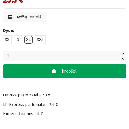
23,3 €
Dydžių lentelė
Dydis
XS
S
XL
XXS
Į krepšelį
Omniva paštomatai - 2.3 €
LP Express paštomatai - 2.4 €
Kurjeris į namus - 4 €