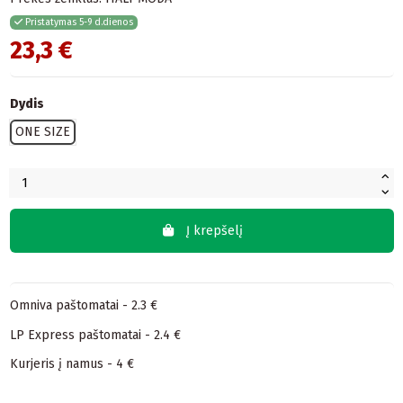
Pristatymas 5-9 d.dienos
23,3 €
Dydis
ONE SIZE
Į krepšelį
Omniva paštomatai - 2.3 €
LP Express paštomatai - 2.4 €
Kurjeris į namus - 4 €