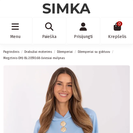
0
Menu
Paieška
Prisijungti
Krepšelis
Pagrindinis
Drabužiai moterims
Džemperiai
Džemperiai su gobtuvu
Megztinis-DHJ-BL-20510.68-šviesiai mėlynas