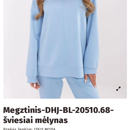
Megztinis-DHJ-BL-20510.68-
šviesiai mėlynas
Prekės ženklas:
ITALY MODA